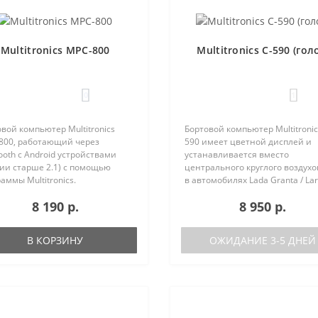
Multitronics MPC-800
Multitronics C-590 (гол
0
1
вой компьютер Multitronics
Бортовой компьютер Multitronic
800, работающий через
590 имеет цветной дисплей и
ooth с Android устройствами
устанавливается вместо
ии старше 2.1) с помощью
центрального круглого воздух
аммы Multitronics.
в автомобилях Lada Granta / Lar
ущества Multitronics MPC-800
Renault Logan / Sandero / Duster,
8 190 р.
8 950 р.
равнению с диагностическими
Nissan Almera, на место
терами: Автономная работа..
центральной вставки панели
приборов ..
В КОРЗИНУ
ОЖИДАНИЕ 3-5 ДНЕЙ