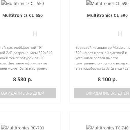
Multitronics CL-550
Multitronics CL-590
0
0
ной дисплейЦветной TFT
Бортовой компьютер Multitronic
лей 2.4" разрешением 320х240
590 имеет цветной дисплей и
очей температурой от -20
устанавливается вместо
усов. Цветовое оформление
центрального круглого воздух
леев может быть настроено
в автомобилях Lada Granta / Lar
зователем индивидуально (по
Renault Logan / Sandero / Duster,
8 580 р.
8 100 р.
каналам). Четыре
Nissan Almera, на место
установленные цветовые
центральной вставки панели
 с быстрым пер..
приборов..
ОЖИДАНИЕ 3-5 ДНЕЙ
ОЖИДАНИЕ 3-5 ДНЕЙ