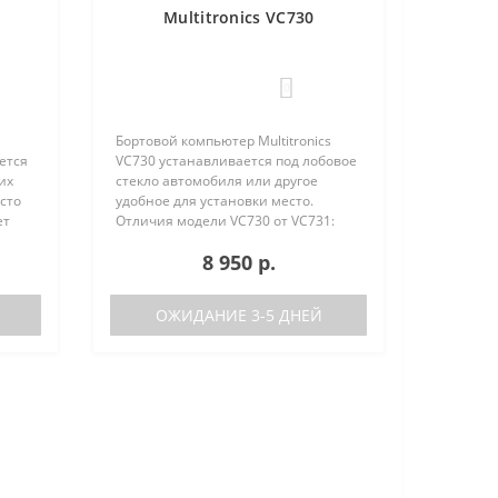
Multitronics VC730
0
Бортовой компьютер Multitronics
ется
VC730 устанавливается под лобовое
их
стекло автомобиля или другое
сто
удобное для установки место.
ет
Отличия модели VC730 от VC731:
е
отсутствие голосового синтезатора
8 950 р.
(модель VC731 с голосом)
/
поддерживаемые протоколы диаг..
ОЖИДАНИЕ 3-5 ДНЕЙ