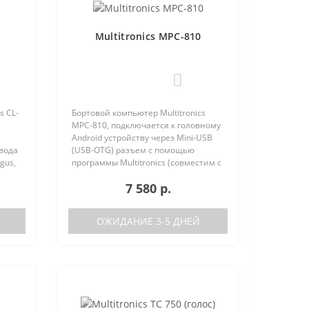
Multitronics MPC-810
0
s CL-
Бортовой компьютер Multitronics
MPC-810, подключается к головному
Android устройству через Mini-USB
овода
(USB-OTG) разъем с помощью
gus,
программы Multitronics (совместим с
Android 6.0 и выше). Преимущества
7 580 р.
Multitronics MPC-810 по сравнению с
диагностически..
ОЖИДАНИЕ 3-5 ДНЕЙ