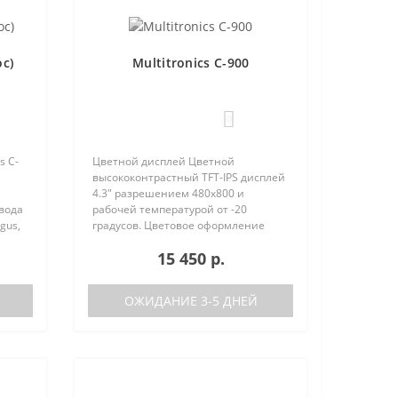
ос)
Multitronics C-900
0
s C-
Цветной дисплей Цветной
высококонтрастный TFT-IPS дисплей
4.3" разрешением 480х800 и
овода
рабочей температурой от -20
gus,
градусов. Цветовое оформление
дисплеев может быть настроено
15 450 р.
пользователем индивидуально (по
RGB каналам). Четыре
предустановленные ц..
ОЖИДАНИЕ 3-5 ДНЕЙ