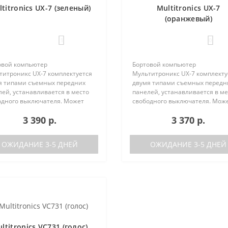
titronics UX-7 (зеленый)
Multitronics UX-7
(оранжевый)
1
0
овой компьютер
Бортовой компьютер
титроникс UX-7 комплектуется
Мультитроникс UX-7 комплекту
я типами съемных передних
двумя типами съемных передн
ей, устанавливается в место
панелей, устанавливается в ме
одного выключателя. Может
свободного выключателя. Мож
 установлен на следующие
быть установлен на следующи
3 390 р.
3 370 р.
мобили:Lada GrantaЛада
автомобили:Lada GrantaЛада
а / Калина-2Лада Приора /
Калина / Калина-2Лада Приора 
а-2Лада 110Ла..
Приора-2Лада 110Ла..
ОЖИДАНИЕ 3-5 ДНЕЙ
ОЖИДАНИЕ 3-5 ДНЕЙ
ltitronics VC731 (голос)