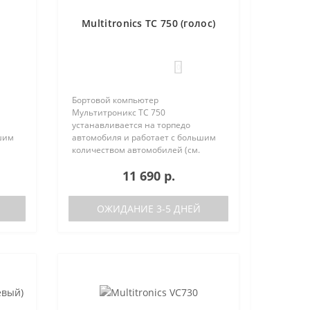
Multitronics TC 750 (голос)
0
Бортовой компьютер
Мультитроникс TC 750
устанавливается на торпедо
шим
автомобиля и работает с большим
количеством автомобилей (см.
поддерживаемые протоколы)
11 690 р.
50:
Отличия TC 740 от модели TC 750:
тора
отсутствие голосового синтезатора
(модель TC 740 ..
ОЖИДАНИЕ 3-5 ДНЕЙ