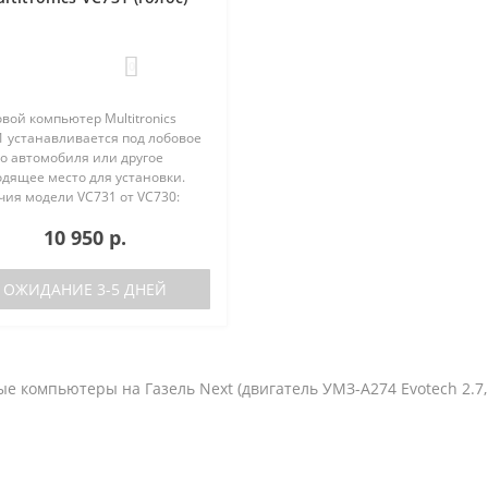
0
вой компьютер Multitronics
1 устанавливается под лобовое
о автомобиля или другое
одящее место для установки.
чия модели VC731 от VC730:
ствие голосового синтезатора
10 950 р.
ль VC730 без голоса)
ствие ..
ОЖИДАНИЕ 3-5 ДНЕЙ
е компьютеры на Газель Next (двигатель УМЗ-А274 Evotech 2.7, 