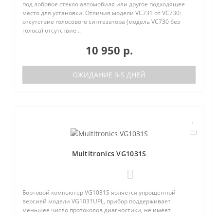
под лобовое стекло автомобиля или другое подходящее
место для установки. Отличия модели VC731 от VC730:
отсутствие голосового синтезатора (модель VC730 без
голоса) отсутствие ..
10 950 р.
ОЖИДАНИЕ 3-5 ДНЕЙ
Multitronics VG1031S
0
Бортовой компьютер VG1031S является упрощенной
версией модели VG1031UPL, прибор поддерживает
меньшее число протоколов диагностики, не имеет