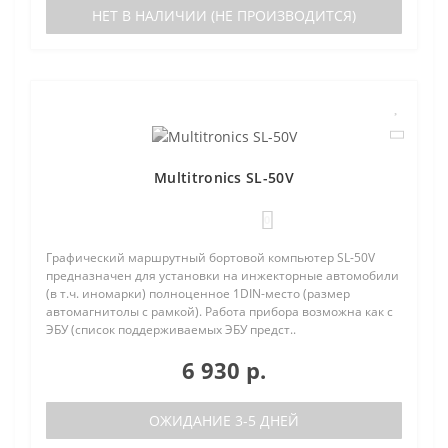
НЕТ В НАЛИЧИИ (НЕ ПРОИЗВОДИТСЯ)
Multitronics SL-50V
0
Графический маршрутный бортовой компьютер SL-50V
предназначен для установки на инжекторные автомобили
(в т.ч. иномарки) полноценное 1DIN-место (размер
автомагнитолы с рамкой). Работа прибора возможна как с
ЭБУ (список поддерживаемых ЭБУ предст..
6 930 р.
ОЖИДАНИЕ 3-5 ДНЕЙ