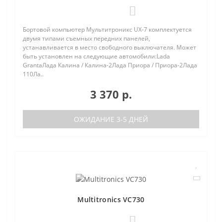
0
Бортовой компьютер Мультитроникс UX-7 комплектуется
двумя типами съемных передних панелей,
устанавливается в место свободного выключателя. Может
быть установлен на следующие автомобили:Lada
GrantaЛада Калина / Калина-2Лада Приора / Приора-2Лада
110Ла..
3 370 р.
ОЖИДАНИЕ 3-5 ДНЕЙ
Multitronics VC730
0