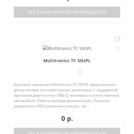
НЕТ В НАЛИЧИИ (НЕ ПРОИЗВОДИТСЯ)
Multitronics TC 50UPL
0
Бортовой компьютер Multitronics TC 50UPL предназначен
для установки на инжекторные, дизельные (с поддержкой
протокола диагностики OBD-2) иномарки и отечественные
автомобили. Работа прибора возможна как с блоками
управления (ЭБУ) различных машин, так ..
0 р.
НЕТ В НАЛИЧИИ (НЕ ПРОИЗВОДИТСЯ)