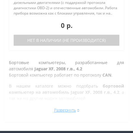
дизельными двигателями (с поддержкой протокола
диагностики OBD-2) и отечественные автомобили. Работа
прибора возможна как с блоками управления, так и на..
0 р.
НЕТ В НАЛИЧИИ (НЕ ПРОИЗВОДИТСЯ)
Бортовые компьютеры, разработанные для
автомобиля
Jaguar XF, 2008 г.в., 4.2
Бортовой компьютер работает по протоколу
CAN
.
В нашем каталоге можно подобрать
бортовой
компьютер на автомобиль Jaguar XF, 2008 г.в., 4.2
, а
так же на другие марки автомобилей.
Все рано или поздно в Челябинске сталкиваются с
Развернуть
проблемой по диагностике кодов ошибок автомобиля,
которую делают в сервисе. Но не каждый хочет
оплачивать стоимость диагностики, ведь это