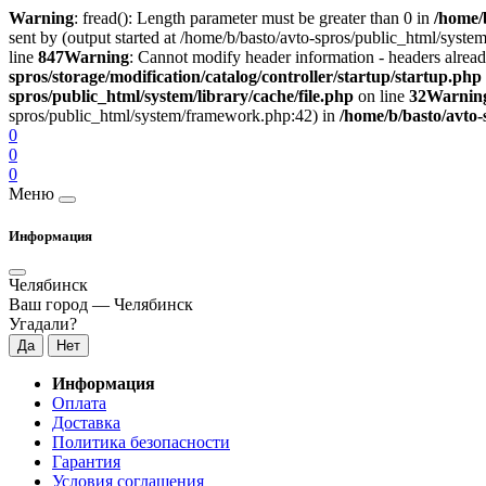
Warning
: fread(): Length parameter must be greater than 0 in
/home/b
sent by (output started at /home/b/basto/avto-spros/public_html/syst
line
847
Warning
: Cannot modify header information - headers alread
spros/storage/modification/catalog/controller/startup/startup.php
spros/public_html/system/library/cache/file.php
on line
32
Warnin
spros/public_html/system/framework.php:42) in
/home/b/basto/avto-
0
0
0
Меню
Информация
Челябинск
Ваш город —
Челябинск
Угадали?
Информация
Оплата
Доставка
Политика безопасности
Гарантия
Условия соглашения