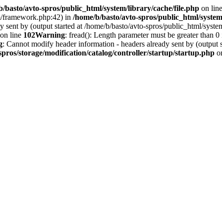
/basto/avto-spros/public_html/system/library/cache/file.php
on lin
em/framework.php:42) in
/home/b/basto/avto-spros/public_html/syst
y sent by (output started at /home/b/basto/avto-spros/public_html/sys
on line
102
Warning
: fread(): Length parameter must be greater than 0
g
: Cannot modify header information - headers already sent by (output s
spros/storage/modification/catalog/controller/startup/startup.php
on