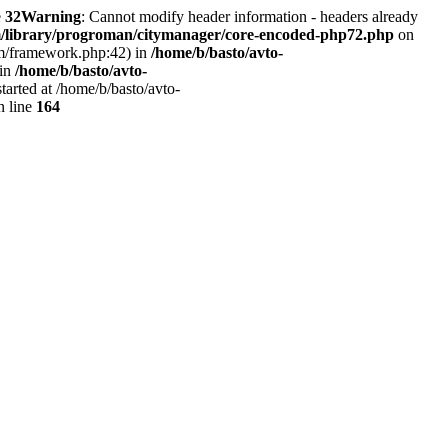
e
32
Warning
: Cannot modify header information - headers already
em/library/progroman/citymanager/core-encoded-php72.php
on
tem/framework.php:42) in
/home/b/basto/avto-
 in
/home/b/basto/avto-
tarted at /home/b/basto/avto-
 line
164