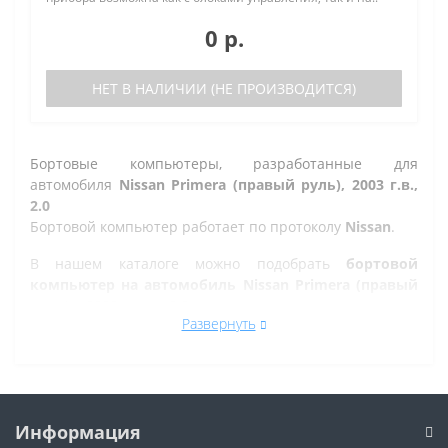
0 р.
НЕТ В НАЛИЧИИ (НЕ ПРОИЗВОДИТСЯ)
Бортовые компьютеры, разработанные для
автомобиля
Nissan Primera (правый руль), 2003 г.в.,
2.0
Бортовой компьютер работает по протоколу
Nissan
.
В нашем каталоге можно подобрать
бортовой
компьютер на автомобиль Nissan Primera (правый
руль), 2003 г.в., 2.0
, а так же на другие марки
Развернуть
автомобилей.
Все рано или поздно в Челябинске сталкиваются с
проблемой по диагностике кодов ошибок автомобиля,
которую делают в сервисе. Но не каждый хочет
оплачивать стоимость диагностики, ведь это
Информация
дорогостоящая процедура. При этом любой