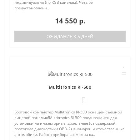
индивидуально (по RGB каналам). Четыре
предустановленн..
14 550 р.
ОЖИДАНИЕ 3-5 ДНЕЙ
Multitronics RI-500
0
Бортовой компьютер Multitronics RI-500 оснащен съемной
лицевой панелью!Multitronics RI-500 предназначен для
установки на инжекторные, дизельные (с поддержкой
протокола диагностики OBD-2) иномарки и отечественные
автомобили. Работа прибора возможна ка..