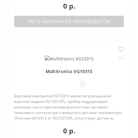
0 р.
НЕТ В НАЛИЧИИ (НЕ ПРОИЗВОДИТСЯ)
Multitronics VG1031S
0
Бортовой компьютер VG1031S является упрощенной
версией модели VG1031UPL, прибор поддерживает
меньшее число протоколов диагностики, не имеет
голосового синтезатора и внешнего датчика температуры.
Отличия VG1031S от VG1031UPL: отсутствует датчик в..
0 р.