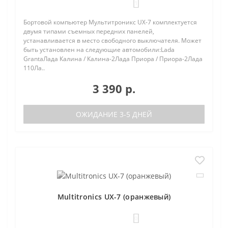
1
Бортовой компьютер Мультитроникс UX-7 комплектуется
двумя типами съемных передних панелей,
устанавливается в место свободного выключателя. Может
быть установлен на следующие автомобили:Lada
GrantaЛада Калина / Калина-2Лада Приора / Приора-2Лада
110Ла..
3 390 р.
ОЖИДАНИЕ 3-5 ДНЕЙ
Multitronics UX-7 (оранжевый)
0