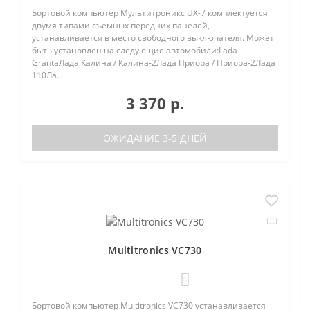
Бортовой компьютер Мультитроникс UX-7 комплектуется
двумя типами съемных передних панелей,
устанавливается в место свободного выключателя. Может
быть установлен на следующие автомобили:Lada
GrantaЛада Калина / Калина-2Лада Приора / Приора-2Лада
110Ла..
3 370 р.
ОЖИДАНИЕ 3-5 ДНЕЙ
Multitronics VC730
0
Бортовой компьютер Multitronics VC730 устанавливается