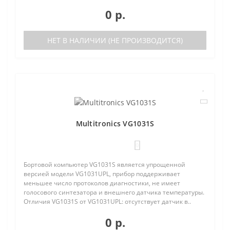
0 р.
НЕТ В НАЛИЧИИ (НЕ ПРОИЗВОДИТСЯ)
Multitronics VG1031S
0
Бортовой компьютер VG1031S является упрощенной
версией модели VG1031UPL, прибор поддерживает
меньшее число протоколов диагностики, не имеет
голосового синтезатора и внешнего датчика температуры.
Отличия VG1031S от VG1031UPL: отсутствует датчик в..
0 р.