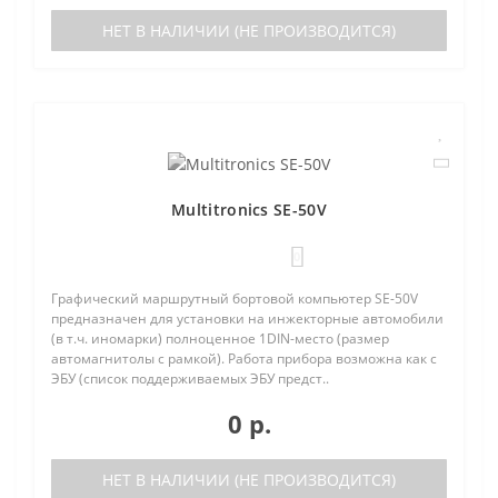
НЕТ В НАЛИЧИИ (НЕ ПРОИЗВОДИТСЯ)
Multitronics SE-50V
0
Графический маршрутный бортовой компьютер SE-50V
предназначен для установки на инжекторные автомобили
(в т.ч. иномарки) полноценное 1DIN-место (размер
автомагнитолы с рамкой). Работа прибора возможна как с
ЭБУ (список поддерживаемых ЭБУ предст..
0 р.
НЕТ В НАЛИЧИИ (НЕ ПРОИЗВОДИТСЯ)