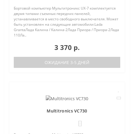
Бортовой компьютер Мультитроникс UX-7 комплектуется
двумя типами съемных передних панелей,
устанавливается в место свободного выключателя. Может
быть установлен на следующие автомобили:Lada
GrantaЛада Калина / Калина-2Лада Приора / Приора-2Лада
110Ла..
3 370 р.
ОЖИДАНИЕ 3-5 ДНЕЙ
Multitronics VC730
0