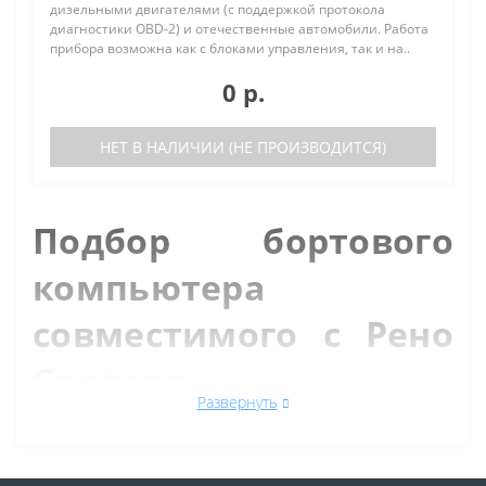
дизельными двигателями (с поддержкой протокола
диагностики OBD-2) и отечественные автомобили. Работа
прибора возможна как с блоками управления, так и на..
0 р.
НЕТ В НАЛИЧИИ (НЕ ПРОИЗВОДИТСЯ)
Подбор бортового
компьютера
совместимого с Рено
Сандеро.
Развернуть
Автомобиль Рено Сандеро – переднеприводный
пятиместный, пятидверный хэтчбек. Впервые
автомобиль Renault Sandero был выставлен на
Женевском авто-шоу в 2008 году. Рено Сандеро