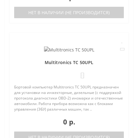
НЕТ В НАЛИЧИИ (НЕ ПРОИЗВОДИТСЯ)
Multitronics TC 50UPL
0
Бортовой компьютер Multitronics TC 50UPL предназначен
для установки на инжекторные, дизельные (с поддержкой
протокола диагностики OBD-2) иномарки и отечественные
автомобили. Работа прибора возможна как с блоками
управления (ЭБУ) различных машин, так ..
0 р.
НЕТ В НАЛИЧИИ (НЕ ПРОИЗВОДИТСЯ)