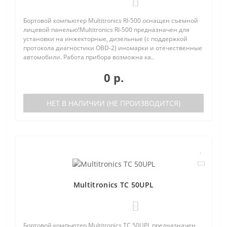
0
Бортовой компьютер Multitronics RI-500 оснащен съемной
лицевой панелью!Multitronics RI-500 предназначен для
установки на инжекторные, дизельные (с поддержкой
протокола диагностики OBD-2) иномарки и отечественные
автомобили. Работа прибора возможна ка..
0 р.
НЕТ В НАЛИЧИИ (НЕ ПРОИЗВОДИТСЯ)
Multitronics TC 50UPL
0
Бортовой компьютер Multitronics TC 50UPL предназначен