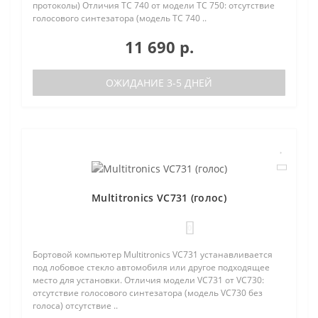
протоколы) Отличия TC 740 от модели TC 750: отсутствие
голосового синтезатора (модель TC 740 ..
11 690 р.
ОЖИДАНИЕ 3-5 ДНЕЙ
Multitronics VC731 (голос)
0
Бортовой компьютер Multitronics VC731 устанавливается
под лобовое стекло автомобиля или другое подходящее
место для установки. Отличия модели VC731 от VC730:
отсутствие голосового синтезатора (модель VC730 без
голоса) отсутствие ..