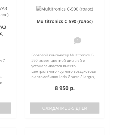
Multitronics C-590 (голос)
УАЗ
с,
1
Бортовой компьютер Multitronics C-
590 имеет цветной дисплей и
s C-
устанавливается вместо
центрального круглого воздуховода
в автомобилях Lada Granta / Largus,
-
Renault Logan / Sandero / Duster,
 и
8 950 р.
Nissan Almera, на место
центральной вставки панели
приборов ..
аков
ОЖИДАНИЕ 3-5 ДНЕЙ