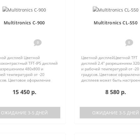
Multitronics C-900
Multitronics CL-550
0
0
ной дисплей Цветной
Цветной дисплейЦветной TFT
коконтрастный TFT-IPS дисплей
дисплей 2.4" разрешением 320
 разрешением 480х800 и
и рабочей температурой от -20
ей температурой от -20
градусов. Цветовое оформлени
усов. Цветовое оформление
дисплеев может быть настрое
леев может быть настроено
пользователем индивидуально
15 450 р.
8 580 р.
зователем индивидуально (по
RGB каналам). Четыре
каналам). Четыре
предустановленные цветовые
установленные ц..
схемы с быстрым пер..
ОЖИДАНИЕ 3-5 ДНЕЙ
ОЖИДАНИЕ 3-5 ДНЕЙ