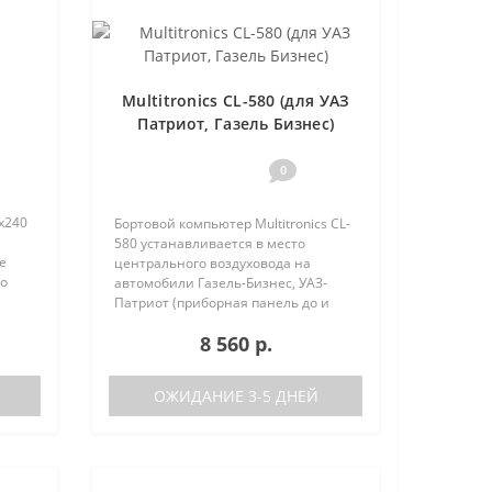
Multitronics CL-580 (для УАЗ
Патриот, Газель Бизнес)
0
х240
Бортовой компьютер Multitronics CL-
580 устанавливается в место
е
центрального воздуховода на
но
автомобили Газель-Бизнес, УАЗ-
 (по
Патриот (приборная панель до и
после рестайлинга). Основные
8 560 р.
характеристики Поддержка двух
баков (подключается к двум
датчикам..
ОЖИДАНИЕ 3-5 ДНЕЙ