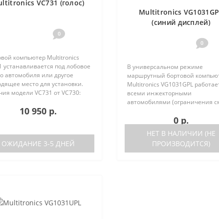
ltitronics VC731 (голос)
Multitronics VG1031G
(синий дисплей)
0
0
вой компьютер Multitronics
1 устанавливается под лобовое
В универсальном режиме
о автомобиля или другое
маршрутный бортовой компью
одящее место для установки.
Multitronics VG1031GPL работае
чия модели VC731 от VC730:
всеми инжекторными
ствие голосового синтезатора
автомобилями (ограничения с
10 950 р.
ль VC730 без голоса)
ниже). Маршрутный бортовой
0 р.
ствие ..
компьютер поддерживает бол
число оригинальных протокол
НЕТ В НАЛИЧИИ (НЕ
иномарок. Отличия р..
ОЖИДАНИЕ 3-5 ДНЕЙ
ПРОИЗВОДИТСЯ)