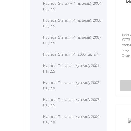
Mu
Hyundai Starex H-1 (дизель), 2004
г.в., 2.5
Hyundai Starex H-1 (дизель), 2006
г.в., 2.5
Борто
Hyundai Starex H-1 (дизель), 2007
VC73
г.в., 2.5
стекл
подх
Hyundai Starex H-1, 2005 г.в., 2.4
Отли
отсут
Hyundai Terracan (дизель), 2001
(моде
г.в., 2.5
отсут
Hyundai Terracan (дизель), 2002
г.в., 2.9
Hyundai Terracan (дизель), 2003
г.в., 2.5
Hyundai Terracan (дизель), 2004
г.в., 2.9