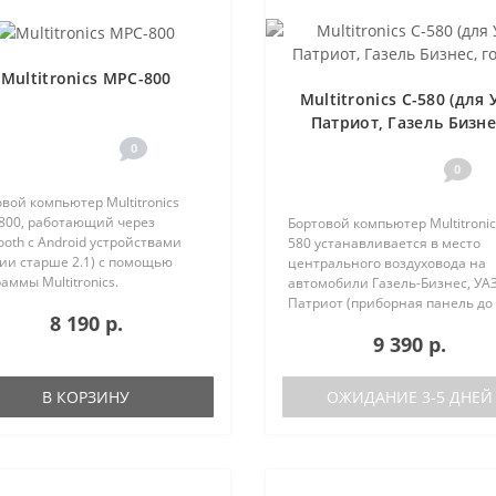
Multitronics MPC-800
Multitronics C-580 (для 
Патриот, Газель Бизне
голос)
0
0
вой компьютер Multitronics
800, работающий через
Бортовой компьютер Multitronic
ooth с Android устройствами
580 устанавливается в место
ии старше 2.1) с помощью
центрального воздуховода на
аммы Multitronics.
автомобили Газель-Бизнес, УАЗ
ущества Multitronics MPC-800
Патриот (приборная панель до
8 190 р.
равнению с диагностическими
после рестайлинга). Основные
9 390 р.
терами: Автономная работа..
характеристики Голосовое
оповещение Поддержка двух б
(подключ..
В КОРЗИНУ
ОЖИДАНИЕ 3-5 ДНЕЙ