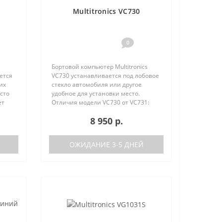
Multitronics VC730
0
Бортовой компьютер Multitronics
ется
VC730 устанавливается под лобовое
их
стекло автомобиля или другое
сто
удобное для установки место.
ет
Отличия модели VC730 от VC731:
е
отсутствие голосового синтезатора
8 950 р.
(модель VC731 с голосом)
/
поддерживаемые протоколы диаг..
ОЖИДАНИЕ 3-5 ДНЕЙ