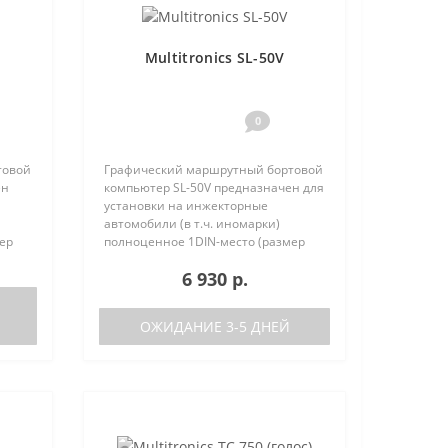
Multitronics SL-50V
0
товой
Графический маршрутный бортовой
ен
компьютер SL-50V предназначен для
установки на инжекторные
автомобили (в т.ч. иномарки)
ер
полноценное 1DIN-место (размер
та
автомагнитолы с рамкой). Работа
6 930 р.
писок
прибора возможна как с ЭБУ (список
поддерживаемых ЭБУ предст..
ОЖИДАНИЕ 3-5 ДНЕЙ