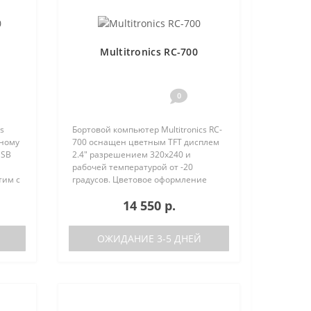
Multitronics RC-700
0
s
Бортовой компьютер Multitronics RC-
вному
700 оснащен цветным TFT дисплем
USB
2.4" разрешением 320х240 и
рабочей температурой от -20
тим с
градусов. Цветовое оформление
ства
дисплеев может быть настроено
14 550 р.
нию с
пользователем индивидуально (по
RGB каналам). Четыре
предустановленн..
ОЖИДАНИЕ 3-5 ДНЕЙ