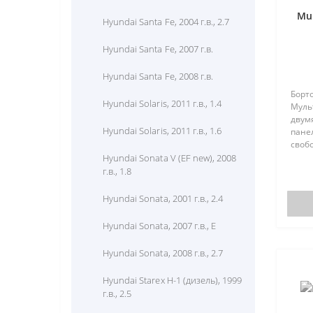
Mul
Hyundai Santa Fe, 2004 г.в., 2.7
Hyundai Santa Fe, 2007 г.в.
Hyundai Santa Fe, 2008 г.в.
Борт
Hyundai Solaris, 2011 г.в., 1.4
Муль
двум
Hyundai Solaris, 2011 г.в., 1.6
панел
своб
быть
Hyundai Sonata V (EF new), 2008
авто
г.в., 1.8
Калин
Приор
Hyundai Sonata, 2001 г.в., 2.4
Hyundai Sonata, 2007 г.в., E
Hyundai Sonata, 2008 г.в., 2.7
Hyundai Starex H-1 (дизель), 1999
г.в., 2.5