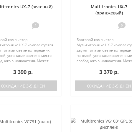
titronics UX-7 (зеленый)
Multitronics UX-7
(оранжевый)
1
0
овой компьютер
Бортовой компьютер
титроникс UX-7 комплектуется
Мультитроникс UX-7 комплекту
я типами съемных передних
двумя типами съемных передн
ей, устанавливается в место
панелей, устанавливается в ме
одного выключателя. Может
свободного выключателя. Мож
 установлен на следующие
быть установлен на следующи
3 390 р.
3 370 р.
мобили:Lada GrantaЛада
автомобили:Lada GrantaЛада
а / Калина-2Лада Приора /
Калина / Калина-2Лада Приора 
а-2Лада 110Ла..
Приора-2Лада 110Ла..
ОЖИДАНИЕ 3-5 ДНЕЙ
ОЖИДАНИЕ 3-5 ДНЕЙ