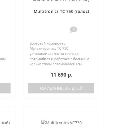
Multitronics TC 750 (голос)
0
Бортовой компьютер
Мультитроникс TC 750
устанавливается на торпедо
шим
автомобиля и работает с большим
количеством автомобилей (см.
поддерживаемые протоколы)
11 690 р.
50:
Отличия TC 740 от модели TC 750:
тора
отсутствие голосового синтезатора
(модель TC 740 ..
ОЖИДАНИЕ 3-5 ДНЕЙ