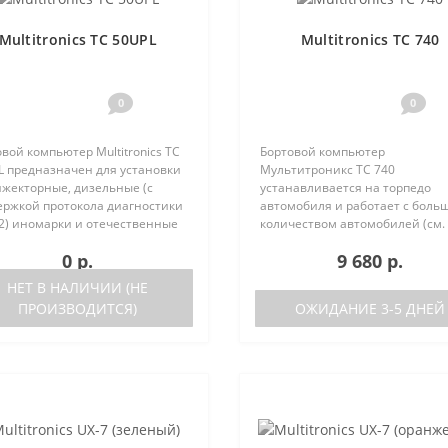
Multitronics TC 50UPL
Multitronics TC 740
0
0
вой компьютер Multitronics TC
Бортовой компьютер
L предназначен для установки
Мультитроникс TC 740
нжекторные, дизельные (с
устанавливается на торпедо
ержкой протокола диагностики
автомобиля и работает с боль
2) иномарки и отечественные
количеством автомобилей (см.
мобили. Работа прибора
поддерживаемые протоколы)
0 р.
9 680 р.
ожна как с блоками управления
Отличия TC 740 от модели TC 7
 различных машин, так ..
отсутствие голосового синтеза
НЕТ В НАЛИЧИИ (НЕ
(модель TC 750 с го..
ПРОИЗВОДИТСЯ)
ОЖИДАНИЕ 3-5 ДНЕЙ