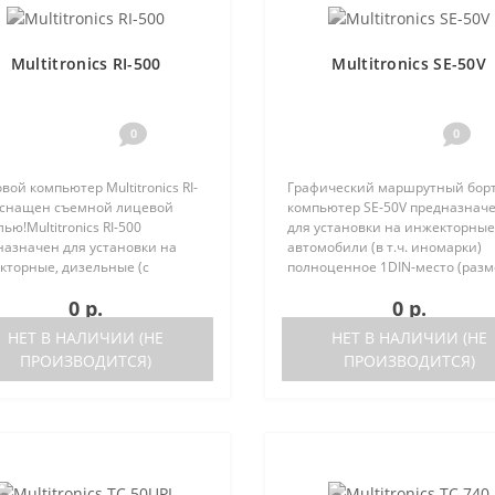
Multitronics RI-500
Multitronics SE-50V
0
0
вой компьютер Multitronics RI-
Графический маршрутный бор
оснащен съемной лицевой
компьютер SE-50V предназнач
ью!Multitronics RI-500
для установки на инжекторные
назначен для установки на
автомобили (в т.ч. иномарки)
кторные, дизельные (с
полноценное 1DIN-место (разм
ержкой протокола диагностики
автомагнитолы с рамкой). Рабо
0 р.
0 р.
2) иномарки и отечественные
прибора возможна как с ЭБУ (с
мобили. Работа прибора
поддерживаемых ЭБУ предст..
НЕТ В НАЛИЧИИ (НЕ
НЕТ В НАЛИЧИИ (НЕ
жна ка..
ПРОИЗВОДИТСЯ)
ПРОИЗВОДИТСЯ)