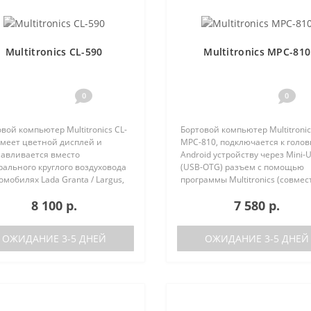
Multitronics CL-590
Multitronics MPC-810
0
0
вой компьютер Multitronics CL-
Бортовой компьютер Multitronic
имеет цветной дисплей и
MPC-810, подключается к голо
навливается вместо
Android устройству через Mini-
ального круглого воздуховода
(USB-OTG) разъем с помощью
омобилях Lada Granta / Largus,
программы Multitronics (совмес
lt Logan / Sandero / Duster,
Android 6.0 и выше). Преимуще
8 100 р.
7 580 р.
n Almera, на место
Multitronics MPC-810 по сравне
ральной вставки панели
диагностически..
ров..
ОЖИДАНИЕ 3-5 ДНЕЙ
ОЖИДАНИЕ 3-5 ДНЕЙ