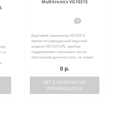
Multitronics VG1031S
PL
0
Бортовой компьютер VG1031S
является упрощенной версией
модели VG1031UPL, прибор
тер
поддерживает меньшее число
т со
протоколов диагностики, не имеет
голосового синтезатора и внешнего
м.
0 р.
датчика температуры. Отличия
VG1031S от VG1031UPL: отсутствует
ьшое
датчик в..
ов
НЕТ В НАЛИЧИИ (НЕ
ПРОИЗВОДИТСЯ)