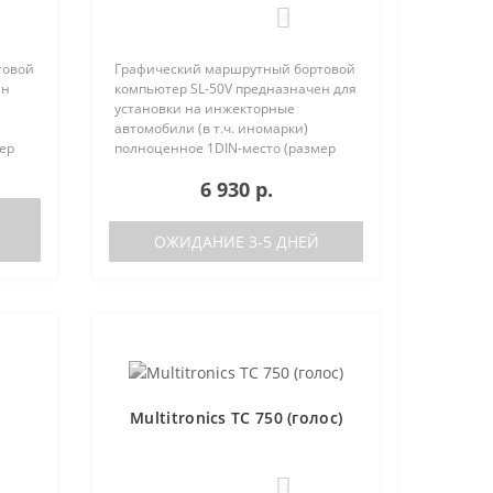
0
товой
Графический маршрутный бортовой
ен
компьютер SL-50V предназначен для
установки на инжекторные
автомобили (в т.ч. иномарки)
ер
полноценное 1DIN-место (размер
та
автомагнитолы с рамкой). Работа
6 930 р.
писок
прибора возможна как с ЭБУ (список
поддерживаемых ЭБУ предст..
ОЖИДАНИЕ 3-5 ДНЕЙ
Multitronics TC 750 (голос)
0