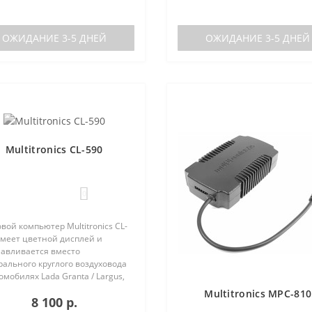
каналам). Четыре
предустановленные цветовые
установленные ц..
схемы с быстрым пер..
ОЖИДАНИЕ 3-5 ДНЕЙ
ОЖИДАНИЕ 3-5 ДНЕЙ
Multitronics CL-590
0
вой компьютер Multitronics CL-
имеет цветной дисплей и
навливается вместо
ального круглого воздуховода
омобилях Lada Granta / Largus,
lt Logan / Sandero / Duster,
Multitronics MPC-810
8 100 р.
n Almera, на место