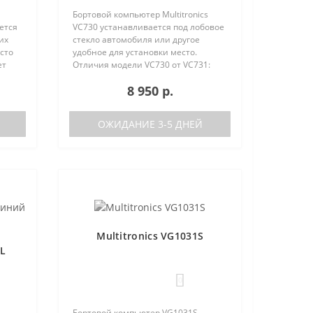
Бортовой компьютер Multitronics
ется
VC730 устанавливается под лобовое
их
стекло автомобиля или другое
сто
удобное для установки место.
ет
Отличия модели VC730 от VC731:
е
отсутствие голосового синтезатора
8 950 р.
(модель VC731 с голосом)
/
поддерживаемые протоколы диаг..
ОЖИДАНИЕ 3-5 ДНЕЙ
Multitronics VG1031S
PL
0
Бортовой компьютер VG1031S