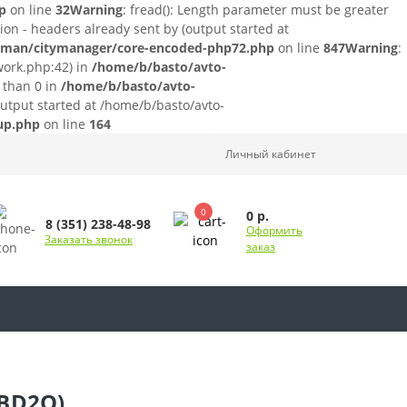
p
on line
32
Warning
: fread(): Length parameter must be greater
on - headers already sent by (output started at
roman/citymanager/core-encoded-php72.php
on line
847
Warning
:
work.php:42) in
/home/b/basto/avto-
 than 0 in
/home/b/basto/avto-
output started at /home/b/basto/avto-
tup.php
on line
164
Личный кабинет
0
0 р.
8 (351) 238-48-98
Оформить
Заказать звонок
заказ
OBD2Q)