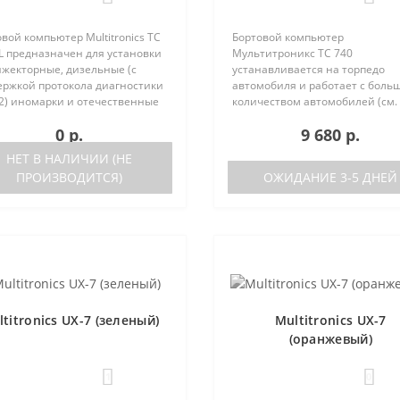
вой компьютер Multitronics TC
Бортовой компьютер
L предназначен для установки
Мультитроникс TC 740
нжекторные, дизельные (с
устанавливается на торпедо
ержкой протокола диагностики
автомобиля и работает с боль
2) иномарки и отечественные
количеством автомобилей (см.
мобили. Работа прибора
поддерживаемые протоколы)
0 р.
9 680 р.
ожна как с блоками управления
Отличия TC 740 от модели TC 7
 различных машин, так ..
отсутствие голосового синтеза
НЕТ В НАЛИЧИИ (НЕ
(модель TC 750 с го..
ПРОИЗВОДИТСЯ)
ОЖИДАНИЕ 3-5 ДНЕЙ
titronics UX-7 (зеленый)
Multitronics UX-7
(оранжевый)
1
0