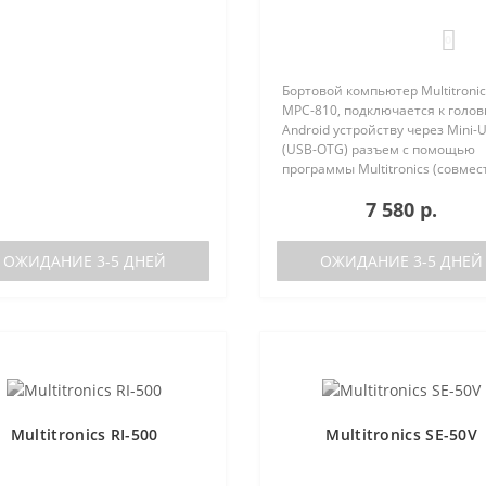
ральной вставки панели
ров..
0
Бортовой компьютер Multitronic
MPC-810, подключается к голо
Android устройству через Mini-
(USB-OTG) разъем с помощью
программы Multitronics (совмес
Android 6.0 и выше). Преимуще
7 580 р.
Multitronics MPC-810 по сравне
диагностически..
ОЖИДАНИЕ 3-5 ДНЕЙ
ОЖИДАНИЕ 3-5 ДНЕЙ
Multitronics RI-500
Multitronics SE-50V