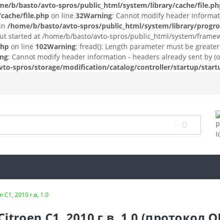
me/b/basto/avto-spros/public_html/system/library/cache/file.ph
cache/file.php
on line
32
Warning
: Cannot modify header informati
 in
/home/b/basto/avto-spros/public_html/system/library/prog
put started at /home/b/basto/avto-spros/public_html/system/frame
php
on line
102
Warning
: fread(): Length parameter must be greater
ng
: Cannot modify header information - headers already sent by (
to-spros/storage/modification/catalog/controller/startup/star
n С1, 2010 г.в, 1.0
roen С1, 2010 г.в, 1.0 (протокол 