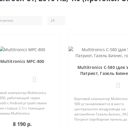
Multitronics MPC-800
Multitronics C-580 (для 
Патриот, Газель Бизне
голос)
0
0
вой компьютер Multitronics
800, работающий через
Бортовой компьютер Multitronic
ooth с Android устройствами
580 устанавливается в место
ии старше 2.1) с помощью
центрального воздуховода на
аммы Multitronics.
автомобили Газель-Бизнес, УАЗ
ущества Multitronics MPC-800
Патриот (приборная панель до
8 190 р.
равнению с диагностическими
после рестайлинга). Основные