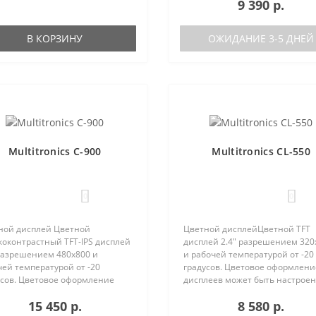
терами: Автономная работа..
9 390 р.
характеристики Голосовое
оповещение Поддержка двух б
(подключ..
В КОРЗИНУ
ОЖИДАНИЕ 3-5 ДНЕЙ
Multitronics C-900
Multitronics CL-550
0
0
ной дисплей Цветной
Цветной дисплейЦветной TFT
коконтрастный TFT-IPS дисплей
дисплей 2.4" разрешением 320
 разрешением 480х800 и
и рабочей температурой от -20
ей температурой от -20
градусов. Цветовое оформлени
усов. Цветовое оформление
дисплеев может быть настрое
леев может быть настроено
пользователем индивидуально
15 450 р.
8 580 р.
зователем индивидуально (по
RGB каналам). Четыре