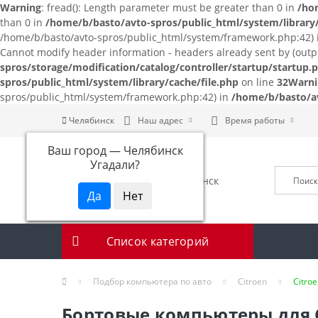
Warning
: fread(): Length parameter must be greater than 0 in
/ho
than 0 in
/home/b/basto/avto-spros/public_html/system/library/
/home/b/basto/avto-spros/public_html/system/framework.php:42)
Cannot modify header information - headers already sent by (out
spros/storage/modification/catalog/controller/startup/startup.
spros/public_html/system/library/cache/file.php
on line
32
Warni
spros/public_html/system/framework.php:42) in
/home/b/basto/av
Челябинск
Наш адрес
Время работы
Ваш город —
Челябинск
Угадали?
Список категорий
Подбор компьютера по авто
Citroen
Citroe
Бортовые компьютеры для Cit