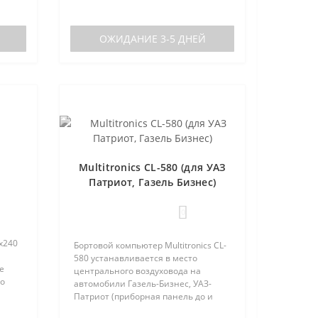
центральной вставки панели
приборов ..
аков
ОЖИДАНИЕ 3-5 ДНЕЙ
Multitronics CL-580 (для УАЗ
Патриот, Газель Бизнес)
0
х240
Бортовой компьютер Multitronics CL-
580 устанавливается в место
е
центрального воздуховода на
но
автомобили Газель-Бизнес, УАЗ-
 (по
Патриот (приборная панель до и
после рестайлинга). Основные