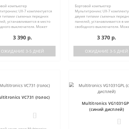
овой компьютер
Бортовой компьютер
титроникс UX-7 комплектуется
Мультитроникс UX-7 комплекту
я типами съемных передних
двумя типами съемных передн
ей, устанавливается в место
панелей, устанавливается в ме
одного выключателя. Может
свободного выключателя. Мож
 установлен на следующие
быть установлен на следующи
3 390 р.
3 370 р.
мобили:Lada GrantaЛада
автомобили:Lada GrantaЛада
а / Калина-2Лада Приора /
Калина / Калина-2Лада Приора 
а-2Лада 110Ла..
Приора-2Лада 110Ла..
ОЖИДАНИЕ 3-5 ДНЕЙ
ОЖИДАНИЕ 3-5 ДНЕЙ
ltitronics VC731 (голос)
Multitronics VG1031G
(синий дисплей)
0
0
вой компьютер Multitronics