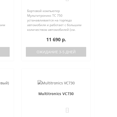
Бортовой компьютер
Мультитроникс TC 750
устанавливается на торпедо
шим
автомобиля и работает с большим
количеством автомобилей (см.
поддерживаемые протоколы)
11 690 р.
50:
Отличия TC 740 от модели TC 750:
тора
отсутствие голосового синтезатора
(модель TC 740 ..
ОЖИДАНИЕ 3-5 ДНЕЙ
Multitronics VC730
0