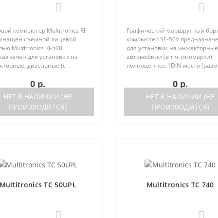
0
0
вой компьютер Multitronics RI-
Графический маршрутный бор
оснащен съемной лицевой
компьютер SE-50V предназнач
ью!Multitronics RI-500
для установки на инжекторные
назначен для установки на
автомобили (в т.ч. иномарки)
кторные, дизельные (с
полноценное 1DIN-место (разм
ержкой протокола диагностики
автомагнитолы с рамкой). Рабо
0 р.
0 р.
2) иномарки и отечественные
прибора возможна как с ЭБУ (с
мобили. Работа прибора
поддерживаемых ЭБУ предст..
НЕТ В НАЛИЧИИ (НЕ
НЕТ В НАЛИЧИИ (НЕ
жна ка..
ПРОИЗВОДИТСЯ)
ПРОИЗВОДИТСЯ)
Multitronics TC 50UPL
Multitronics TC 740
0
0