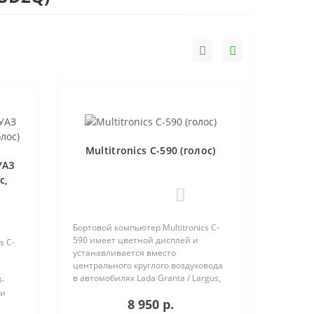
Multitronics C-590 (голос)
УАЗ
с,
1
Бортовой компьютер Multitronics C-
590 имеет цветной дисплей и
s C-
устанавливается вместо
центрального круглого воздуховода
в автомобилях Lada Granta / Largus,
-
Renault Logan / Sandero / Duster,
 и
8 950 р.
Nissan Almera, на место