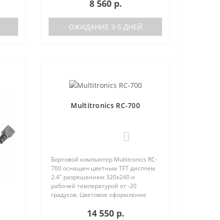
8 560 р.
характеристики Поддержка двух
баков (подключается к двум
датчикам..
ОЖИДАНИЕ 3-5 ДНЕЙ
Multitronics RC-700
0
Бортовой компьютер Multitronics RC-
700 оснащен цветным TFT дисплем
2.4" разрешением 320х240 и
рабочей температурой от -20
градусов. Цветовое оформление
дисплеев может быть настроено
14 550 р.
пользователем индивидуально (по