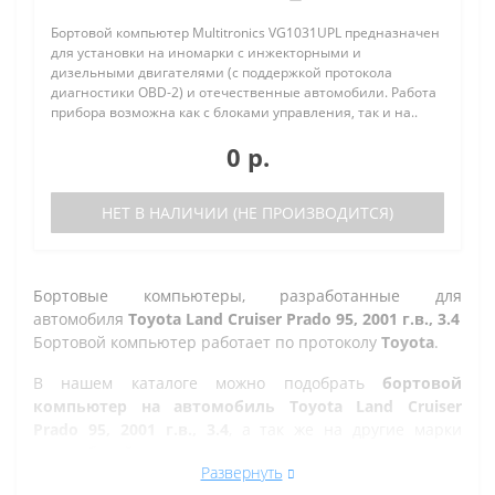
Бортовой компьютер Multitronics VG1031UPL предназначен
для установки на иномарки с инжекторными и
дизельными двигателями (с поддержкой протокола
диагностики OBD-2) и отечественные автомобили. Работа
прибора возможна как с блоками управления, так и на..
0 р.
НЕТ В НАЛИЧИИ (НЕ ПРОИЗВОДИТСЯ)
Бортовые компьютеры, разработанные для
автомобиля
Toyota Land Cruiser Prado 95, 2001 г.в., 3.4
Бортовой компьютер работает по протоколу
Toyota
.
В нашем каталоге можно подобрать
бортовой
компьютер на автомобиль Toyota Land Cruiser
Prado 95, 2001 г.в., 3.4
, а так же на другие марки
автомобилей.
Развернуть
Все рано или поздно в Челябинске сталкиваются с