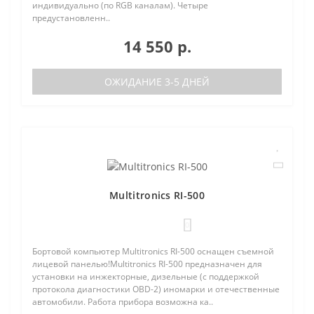
индивидуально (по RGB каналам). Четыре
предустановленн..
14 550 р.
ОЖИДАНИЕ 3-5 ДНЕЙ
Multitronics RI-500
0
Бортовой компьютер Multitronics RI-500 оснащен съемной
лицевой панелью!Multitronics RI-500 предназначен для
установки на инжекторные, дизельные (с поддержкой
протокола диагностики OBD-2) иномарки и отечественные
автомобили. Работа прибора возможна ка..