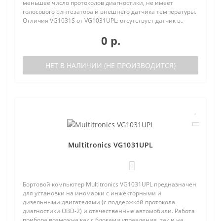
меньшее число протоколов диагностики, не имеет
голосового синтезатора и внешнего датчика температуры.
Отличия VG1031S от VG1031UPL: отсутствует датчик в..
0 р.
НЕТ В НАЛИЧИИ (НЕ ПРОИЗВОДИТСЯ)
Multitronics VG1031UPL
0
Бортовой компьютер Multitronics VG1031UPL предназначен
для установки на иномарки с инжекторными и
дизельными двигателями (с поддержкой протокола
диагностики OBD-2) и отечественные автомобили. Работа
прибора возможна как с блоками управления, так и на..