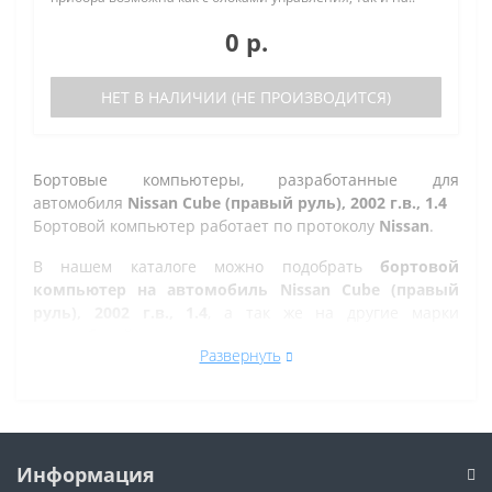
0 р.
НЕТ В НАЛИЧИИ (НЕ ПРОИЗВОДИТСЯ)
Бортовые компьютеры, разработанные для
автомобиля
Nissan Cube (правый руль), 2002 г.в., 1.4
Бортовой компьютер работает по протоколу
Nissan
.
В нашем каталоге можно подобрать
бортовой
компьютер на автомобиль Nissan Cube (правый
руль), 2002 г.в., 1.4
, а так же на другие марки
автомобилей.
Развернуть
Все рано или поздно в Челябинске сталкиваются с
проблемой по диагностике кодов ошибок автомобиля,
которую делают в сервисе. Но не каждый хочет
оплачивать стоимость диагностики, ведь это
дорогостоящая процедура. При этом любой
Информация
автовладелец может позволить себе покупку бортового