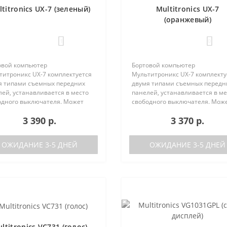
titronics UX-7 (зеленый)
Multitronics UX-7
(оранжевый)
1
0
овой компьютер
Бортовой компьютер
титроникс UX-7 комплектуется
Мультитроникс UX-7 комплекту
я типами съемных передних
двумя типами съемных передн
ей, устанавливается в место
панелей, устанавливается в ме
одного выключателя. Может
свободного выключателя. Мож
 установлен на следующие
быть установлен на следующи
3 390 р.
3 370 р.
мобили:Lada GrantaЛада
автомобили:Lada GrantaЛада
а / Калина-2Лада Приора /
Калина / Калина-2Лада Приора 
а-2Лада 110Ла..
Приора-2Лада 110Ла..
ОЖИДАНИЕ 3-5 ДНЕЙ
ОЖИДАНИЕ 3-5 ДНЕЙ
ltitronics VC731 (голос)