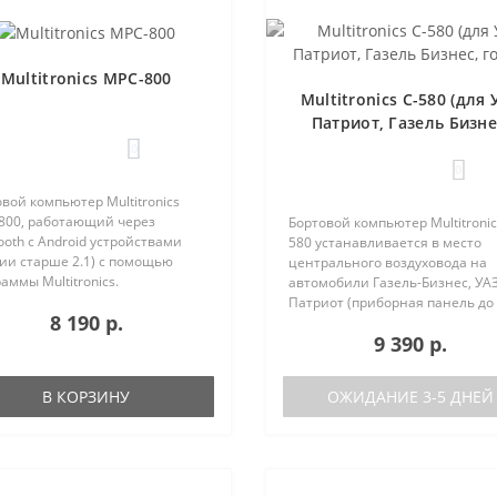
Multitronics MPC-800
Multitronics C-580 (для 
Патриот, Газель Бизне
голос)
0
0
вой компьютер Multitronics
800, работающий через
Бортовой компьютер Multitronic
ooth с Android устройствами
580 устанавливается в место
ии старше 2.1) с помощью
центрального воздуховода на
аммы Multitronics.
автомобили Газель-Бизнес, УАЗ
ущества Multitronics MPC-800
Патриот (приборная панель до
8 190 р.
равнению с диагностическими
после рестайлинга). Основные
9 390 р.
терами: Автономная работа..
характеристики Голосовое
оповещение Поддержка двух б
(подключ..
В КОРЗИНУ
ОЖИДАНИЕ 3-5 ДНЕЙ