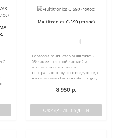
Multitronics C-590 (голос)
УАЗ
с,
1
Бортовой компьютер Multitronics C-
590 имеет цветной дисплей и
s C-
устанавливается вместо
центрального круглого воздуховода
в автомобилях Lada Granta / Largus,
-
Renault Logan / Sandero / Duster,
 и
8 950 р.
Nissan Almera, на место
центральной вставки панели
приборов ..
аков
ОЖИДАНИЕ 3-5 ДНЕЙ