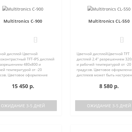
Multitronics C-900
Multitronics CL-550
0
0
ной дисплей Цветной
Цветной дисплейЦветной TFT
коконтрастный TFT-IPS дисплей
дисплей 2.4" разрешением 320
 разрешением 480х800 и
и рабочей температурой от -20
ей температурой от -20
градусов. Цветовое оформлени
усов. Цветовое оформление
дисплеев может быть настрое
леев может быть настроено
пользователем индивидуально
15 450 р.
8 580 р.
зователем индивидуально (по
RGB каналам). Четыре
каналам). Четыре
предустановленные цветовые
установленные ц..
схемы с быстрым пер..
ОЖИДАНИЕ 3-5 ДНЕЙ
ОЖИДАНИЕ 3-5 ДНЕЙ