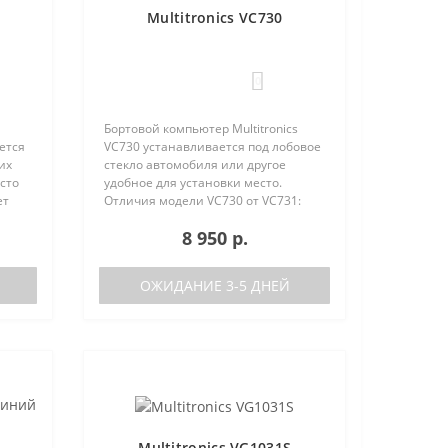
Multitronics VC730
0
Бортовой компьютер Multitronics
ется
VC730 устанавливается под лобовое
их
стекло автомобиля или другое
сто
удобное для установки место.
ет
Отличия модели VC730 от VC731:
е
отсутствие голосового синтезатора
8 950 р.
(модель VC731 с голосом)
/
поддерживаемые протоколы диаг..
ОЖИДАНИЕ 3-5 ДНЕЙ
Multitronics VG1031S