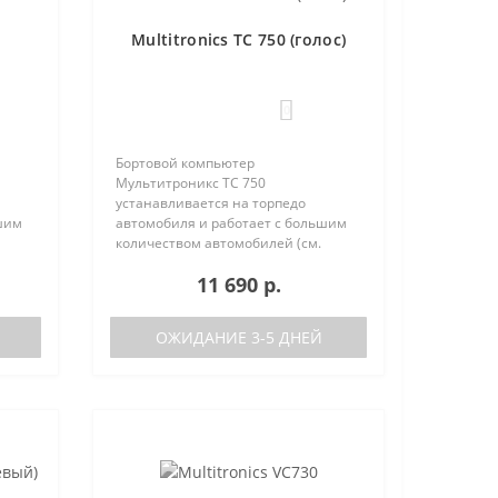
Multitronics TC 750 (голос)
0
Бортовой компьютер
Мультитроникс TC 750
устанавливается на торпедо
шим
автомобиля и работает с большим
количеством автомобилей (см.
поддерживаемые протоколы)
11 690 р.
50:
Отличия TC 740 от модели TC 750:
тора
отсутствие голосового синтезатора
(модель TC 740 ..
ОЖИДАНИЕ 3-5 ДНЕЙ