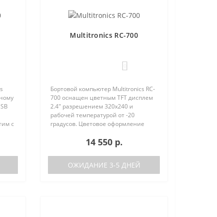
Multitronics RC-700
0
s
Бортовой компьютер Multitronics RC-
вному
700 оснащен цветным TFT дисплем
USB
2.4" разрешением 320х240 и
рабочей температурой от -20
тим с
градусов. Цветовое оформление
ства
дисплеев может быть настроено
14 550 р.
нию с
пользователем индивидуально (по
RGB каналам). Четыре
предустановленн..
ОЖИДАНИЕ 3-5 ДНЕЙ