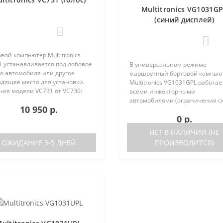
Multitronics VG1031G
(синий дисплей)
0
0
вой компьютер Multitronics
1 устанавливается под лобовое
В универсальном режиме
о автомобиля или другое
маршрутный бортовой компью
одящее место для установки.
Multitronics VG1031GPL работае
чия модели VC731 от VC730:
всеми инжекторными
ствие голосового синтезатора
автомобилями (ограничения с
10 950 р.
ль VC730 без голоса)
ниже). Маршрутный бортовой
0 р.
ствие ..
компьютер поддерживает бол
число оригинальных протокол
НЕТ В НАЛИЧИИ (НЕ
иномарок. Отличия р..
ОЖИДАНИЕ 3-5 ДНЕЙ
ПРОИЗВОДИТСЯ)