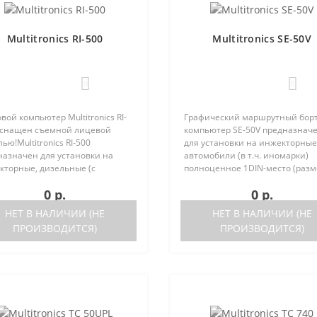
Multitronics RI-500
Multitronics SE-50V
0
0
вой компьютер Multitronics RI-
Графический маршрутный бор
оснащен съемной лицевой
компьютер SE-50V предназнач
ью!Multitronics RI-500
для установки на инжекторные
назначен для установки на
автомобили (в т.ч. иномарки)
кторные, дизельные (с
полноценное 1DIN-место (разм
ержкой протокола диагностики
автомагнитолы с рамкой). Рабо
0 р.
0 р.
2) иномарки и отечественные
прибора возможна как с ЭБУ (с
мобили. Работа прибора
поддерживаемых ЭБУ предст..
НЕТ В НАЛИЧИИ (НЕ
НЕТ В НАЛИЧИИ (НЕ
жна ка..
ПРОИЗВОДИТСЯ)
ПРОИЗВОДИТСЯ)