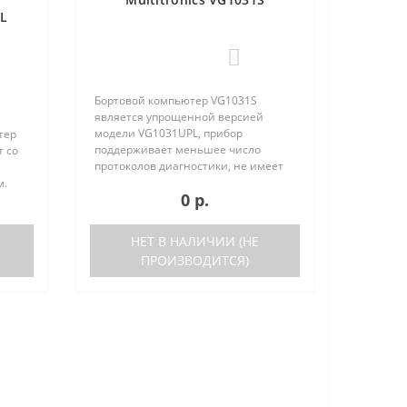
PL
0
Бортовой компьютер VG1031S
является упрощенной версией
модели VG1031UPL, прибор
тер
поддерживает меньшее число
т со
протоколов диагностики, не имеет
голосового синтезатора и внешнего
м.
0 р.
датчика температуры. Отличия
VG1031S от VG1031UPL: отсутствует
ьшое
датчик в..
ов
НЕТ В НАЛИЧИИ (НЕ
ПРОИЗВОДИТСЯ)