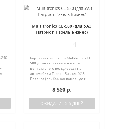
Multitronics CL-580 (для УАЗ
Патриот, Газель Бизнес)
0
х240
Бортовой компьютер Multitronics CL-
580 устанавливается в место
е
центрального воздуховода на
но
автомобили Газель-Бизнес, УАЗ-
 (по
Патриот (приборная панель до и
после рестайлинга). Основные
8 560 р.
характеристики Поддержка двух
баков (подключается к двум
датчикам..
ОЖИДАНИЕ 3-5 ДНЕЙ