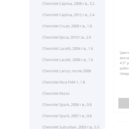
Chevrolet Captiva, 2008 г.в., 3.2
Chery Tiggo (Украина), 2.4
Chevrolet Captiva, 2012 г.в., 2.4
Chery Tiggo, 2006 г.в., 2.0
Chevrolet Cruze, 2009 г.в., 1.8
Chery Tiggo, 2006 г.в., 2.4
Chevrolet Epica, 2010 г.в., 2.0
Chery Tiggo, 2008 г.в., 1.8
Chevrolet Lacetti, 2004 г.в., 1.6
Цвет
Chery Tiggo, 2009 г.в., 2.0
высо
Chevrolet Lacetti, 2006 г.в., 1.6
4.3"
Chery Tiggo, 2010 г.в., 1.8
рабоч
Chevrolet Lanos, после 2008
град
Chery Tiggo, 2012 г.в., 1.6
дисп
Chevrolet Niva FAM-1, 1.8
поль
Chery Tiggo, 2013 г.в., 1.6
RGB 
Chevrolet Rezzo
пред
Chevrolet Spark, 2006 г.в., 0.8
Chevrolet Spark, 2007 г.в., 0.8
Chevrolet Suburban, 2003 г.в., 5.3