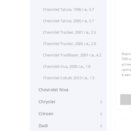
Chevrolet Tahoe, 1996 г.в., 5.7
Chevrolet Tahoe, 2005 г.в., 5.7
Chevrolet Tracker, 2001 г.в., 2.5
Chevrolet Tracker, 2005 г.в., 2.0
Борто
Chevrolet TrailBlazer, 2001 г.в., 4.2
590 
уста
Chevrolet Viva, 2005 г.в., 1.8
центр
в авт
Chevrolet Сobalt, 2013 г.в., 1.5
Renau
Nissa
Chevrolet Niva
цент
прибо
Chrysler
Chrysler 300C, 2008 г.в., 2.7
Citroen
Chrysler Concorde, 1998...2001
Citroen Berlingo (дизель), 2008
Dadi
г.в., 2.7
г.в., 1.9