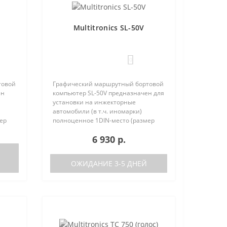
Multitronics SL-50V
0
товой
Графический маршрутный бортовой
ен
компьютер SL-50V предназначен для
установки на инжекторные
автомобили (в т.ч. иномарки)
ер
полноценное 1DIN-место (размер
та
автомагнитолы с рамкой). Работа
6 930 р.
писок
прибора возможна как с ЭБУ (список
поддерживаемых ЭБУ предст..
ОЖИДАНИЕ 3-5 ДНЕЙ