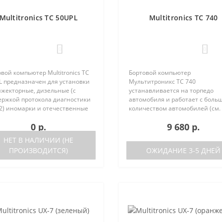
Multitronics TC 50UPL
Multitronics TC 740
0
0
вой компьютер Multitronics TC
Бортовой компьютер
L предназначен для установки
Мультитроникс TC 740
нжекторные, дизельные (с
устанавливается на торпедо
ержкой протокола диагностики
автомобиля и работает с боль
2) иномарки и отечественные
количеством автомобилей (см.
мобили. Работа прибора
поддерживаемые протоколы)
0 р.
9 680 р.
ожна как с блоками управления
Отличия TC 740 от модели TC 7
 различных машин, так ..
отсутствие голосового синтеза
НЕТ В НАЛИЧИИ (НЕ
(модель TC 750 с го..
ПРОИЗВОДИТСЯ)
ОЖИДАНИЕ 3-5 ДНЕЙ