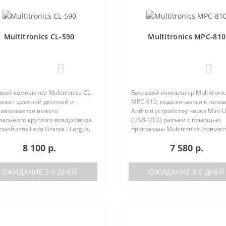
Multitronics CL-590
Multitronics MPC-810
0
0
вой компьютер Multitronics CL-
Бортовой компьютер Multitronic
имеет цветной дисплей и
MPC-810, подключается к голо
навливается вместо
Android устройству через Mini-
ального круглого воздуховода
(USB-OTG) разъем с помощью
омобилях Lada Granta / Largus,
программы Multitronics (совмес
lt Logan / Sandero / Duster,
Android 6.0 и выше). Преимуще
8 100 р.
7 580 р.
n Almera, на место
Multitronics MPC-810 по сравне
ральной вставки панели
диагностически..
ров..
ОЖИДАНИЕ 3-5 ДНЕЙ
ОЖИДАНИЕ 3-5 ДНЕЙ