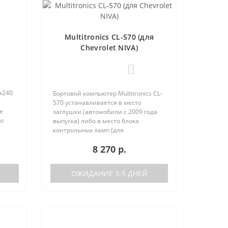
Multitronics CL-570 (для
Chevrolet NIVA)
0
х240
Бортовой компьютер Multitronics CL-
570 устанавливается в место
е
заглушки (автомобили с 2009 года
но
выпуска) либо в место блока
 (по
контрольных ламп (для
автомобилей с ABS и SRS,
8 270 р.
выпущенных с 08.2011 г.) с
дублированием его функций. На
автомобилях, выпущенны..
ОЖИДАНИЕ 3-5 ДНЕЙ