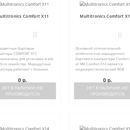
ultitronics Comfort X11
Multitronics Comfort X
0
0
оцветные бортовые
Основной отличительной
ьютеры COMFORT Х11
особенностью маршрутного
назначены для установки в а/м
бортового компьютера Comfort
10-го семейства. Маршрутные
от МК Comfort X14 является
ьютеры работают с блоками
жидкокристаллический RGB
ронного управления (ЭБУ)
дисплей стандартного размера
0 р.
0 р.
ющих типов:Январь 5.1..
параметров одновременно),
ка после 05.2000 годаЯнварь
уменьшенная функционально
НЕТ В НАЛИЧИИ (НЕ
НЕТ В НАЛИЧИИ (НЕ
sch M1.5.Bo..
при сохранении основных пара
ПРОИЗВОДИТСЯ)
ПРОИЗВОДИТСЯ)