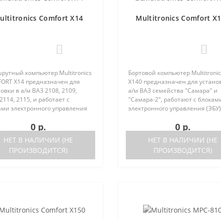
ultitronics Comfort X14
Multitronics Comfort X
0
0
рутный компьютер Multitronics
Бортовой компьютер Multitronic
ORT Х14 предназначен для
X140 предназначен для устано
овки в а/м ВАЗ 2108, 2109,
а/м ВАЗ семейства "Самара" и
2114, 2115, и работает с
"Самара-2", работают с блокам
ами электронного управления
электронного управления (ЭБУ)
 следующих типов:Январь 5.1.
следующих типов: Январь 5.1..
0 р.
0 р.
ка после 05.2000 года, Bosch
выпуска после 05.2000 года Bos
4 Bosch M1.5.4N ..
M1.5.4 Bosch M1.5.4N VS 5..
НЕТ В НАЛИЧИИ (НЕ
НЕТ В НАЛИЧИИ (НЕ
ПРОИЗВОДИТСЯ)
ПРОИЗВОДИТСЯ)