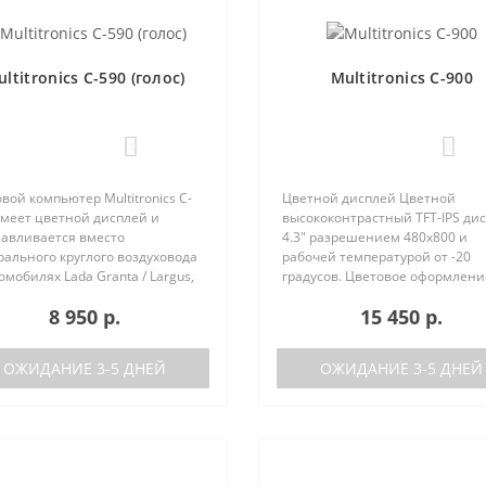
ltitronics C-590 (голос)
Multitronics C-900
1
0
вой компьютер Multitronics C-
Цветной дисплей Цветной
имеет цветной дисплей и
высококонтрастный TFT-IPS ди
навливается вместо
4.3" разрешением 480х800 и
ального круглого воздуховода
рабочей температурой от -20
омобилях Lada Granta / Largus,
градусов. Цветовое оформлени
lt Logan / Sandero / Duster,
дисплеев может быть настрое
8 950 р.
15 450 р.
n Almera, на место
пользователем индивидуально
ральной вставки панели
RGB каналам). Четыре
ров ..
предустановленные ц..
ОЖИДАНИЕ 3-5 ДНЕЙ
ОЖИДАНИЕ 3-5 ДНЕЙ