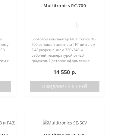
Multitronics RC-700
0
s
Бортовой компьютер Multitronics RC-
вному
700 оснащен цветным TFT дисплем
USB
2.4" разрешением 320х240 и
рабочей температурой от -20
тим с
градусов. Цветовое оформление
ства
дисплеев может быть настроено
14 550 р.
нию с
пользователем индивидуально (по
RGB каналам). Четыре
предустановленн..
ОЖИДАНИЕ 3-5 ДНЕЙ