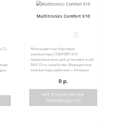
Multitronics Comfort X10
0
s CL-
Многоцветные бортовые
компьютеры COMFORT Х10
предназначены для установки в а/м
овода
ВАЗ 10-го семейства. Маршрутные
gus,
компьютеры работают с блоками
электронного управления (ЭБУ)
0 р.
следующих типов: Январь 5.1..
выпуска после 05.2000 года Январь
7.2 Bosc..
НЕТ В НАЛИЧИИ (НЕ
ПРОИЗВОДИТСЯ)