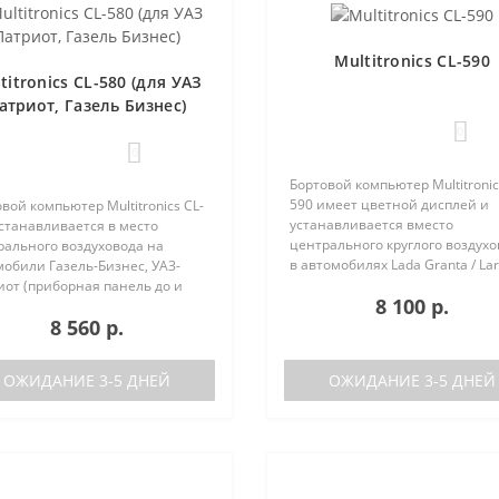
Multitronics CL-590
titronics CL-580 (для УАЗ
атриот, Газель Бизнес)
0
0
Бортовой компьютер Multitronic
590 имеет цветной дисплей и
вой компьютер Multitronics CL-
устанавливается вместо
станавливается в место
центрального круглого воздух
рального воздуховода на
в автомобилях Lada Granta / Lar
обили Газель-Бизнес, УАЗ-
Renault Logan / Sandero / Duster,
иот (приборная панель до и
8 100 р.
Nissan Almera, на место
е рестайлинга). Основные
8 560 р.
центральной вставки панели
ктеристики Поддержка двух
приборов..
 (подключается к двум
кам..
ОЖИДАНИЕ 3-5 ДНЕЙ
ОЖИДАНИЕ 3-5 ДНЕЙ