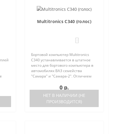
Multitronics C340 (голос)
0
Бортовой компьютер Multitronics
сплей
C340 устанавливается в штатное
место для бортового компьютера в
автомобилях ВАЗ семейства
е
"Самара" и "Самара-2". Отличием
но
моделей Multitronics C340 от
0 р.
 (по
Multitronics C350 является наличие
голосового синтезатора в мод..
НЕТ В НАЛИЧИИ (НЕ
ПРОИЗВОДИТСЯ)