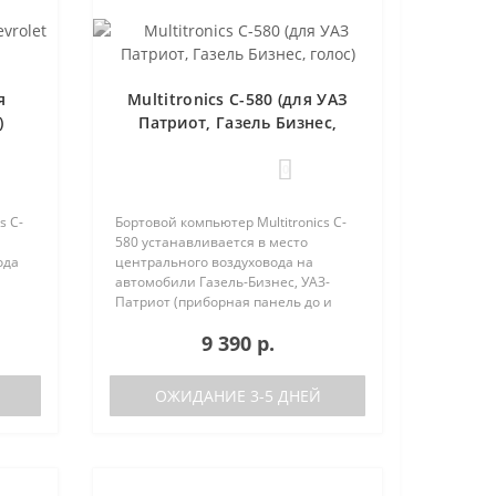
я
Multitronics C-580 (для УАЗ
)
Патриот, Газель Бизнес,
голос)
0
s C-
Бортовой компьютер Multitronics C-
580 устанавливается в место
ода
центрального воздуховода на
автомобили Газель-Бизнес, УАЗ-
Патриот (приборная панель до и
после рестайлинга). Основные
9 390 р.
характеристики Голосовое
На
оповещение Поддержка двух баков
(подключ..
ОЖИДАНИЕ 3-5 ДНЕЙ