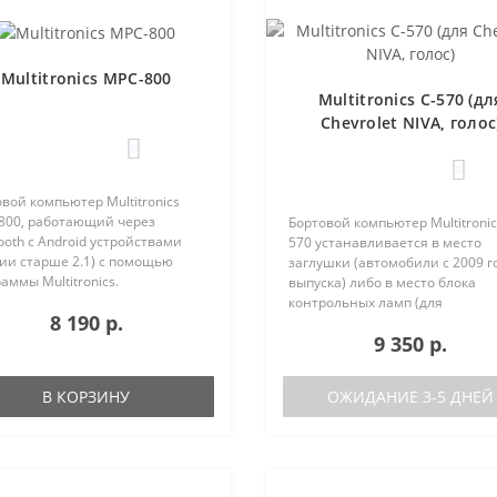
Multitronics MPC-800
Multitronics C-570 (дл
Chevrolet NIVA, голос
0
0
вой компьютер Multitronics
800, работающий через
Бортовой компьютер Multitronic
ooth с Android устройствами
570 устанавливается в место
ии старше 2.1) с помощью
заглушки (автомобили с 2009 г
аммы Multitronics.
выпуска) либо в место блока
ущества Multitronics MPC-800
контрольных ламп (для
8 190 р.
равнению с диагностическими
автомобилей с ABS и SRS,
9 350 р.
терами: Автономная работа..
выпущенных с 08.2011 г.) с
дублированием его функций. 
автомобилях, выпущенных..
В КОРЗИНУ
ОЖИДАНИЕ 3-5 ДНЕЙ