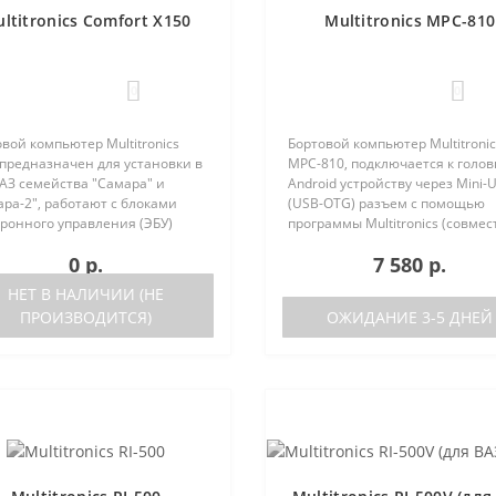
ltitronics Comfort X150
Multitronics MPC-810
0
0
вой компьютер Multitronics
Бортовой компьютер Multitronic
 предназначен для установки в
MPC-810, подключается к голо
АЗ семейства "Самара" и
Android устройству через Mini-
ра-2", работают с блоками
(USB-OTG) разъем с помощью
ронного управления (ЭБУ)
программы Multitronics (совмес
ющих типов: Январь 5.1.
Android 6.0 и выше). Преимуще
0 р.
7 580 р.
ка после 05.2000 года Bosch
Multitronics MPC-810 по сравне
4 Bosch M1.5.4N VS 5...
диагностически..
НЕТ В НАЛИЧИИ (НЕ
ПРОИЗВОДИТСЯ)
ОЖИДАНИЕ 3-5 ДНЕЙ