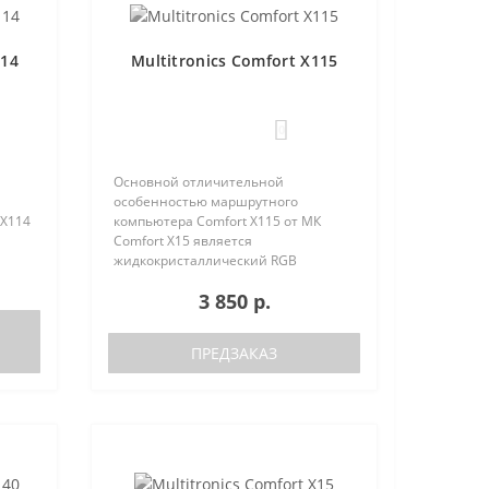
114
Multitronics Comfort X115
0
Основной отличительной
особенностью маршрутного
 X114
компьютера Comfort X115 от МК
Comfort X15 является
жидкокристаллический RGB
 (6
дисплей стандартного размера (6
3 850 р.
параметров одновременно),
сть
несколько меньшая
м..
функциональность при сохранении
ПРЕДЗАКАЗ
основных параметро..