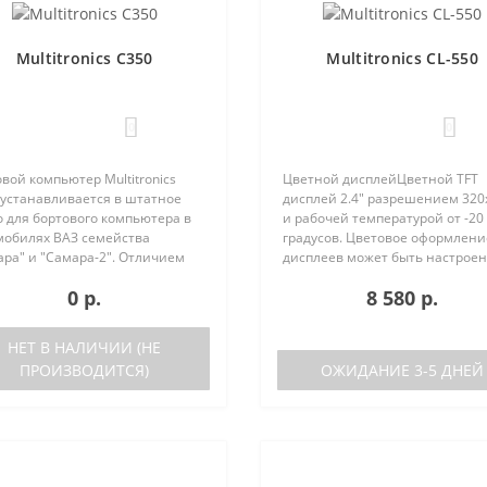
Multitronics C350
Multitronics CL-550
0
0
вой компьютер Multitronics
Цветной дисплейЦветной TFT
 устанавливается в штатное
дисплей 2.4" разрешением 320
 для бортового компьютера в
и рабочей температурой от -20
мобилях ВАЗ семейства
градусов. Цветовое оформлени
ара" и "Самара-2". Отличием
дисплеев может быть настрое
ей Multitronics C350 от
пользователем индивидуально
0 р.
8 580 р.
tronics C340 является наличие
RGB каналам). Четыре
ового синтезатора ..
предустановленные цветовые
схемы с быстрым пер..
НЕТ В НАЛИЧИИ (НЕ
ПРОИЗВОДИТСЯ)
ОЖИДАНИЕ 3-5 ДНЕЙ