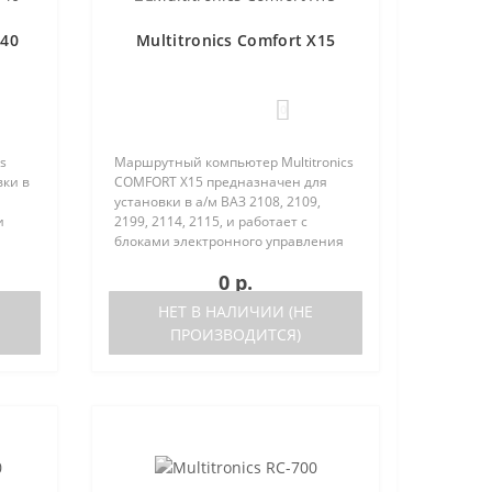
140
Multitronics Comfort X15
0
s
Маршрутный компьютер Multitronics
вки в
COMFORT Х15 предназначен для
установки в а/м ВАЗ 2108, 2109,
и
2199, 2114, 2115, и работает с
блоками электронного управления
(ЭБУ) следующих типов:Январь 5.1.
0 р.
ch
выпуска после 05.2000 года, Bosch
M1.5.4 Bosch M1.5.4N..
НЕТ В НАЛИЧИИ (НЕ
ПРОИЗВОДИТСЯ)