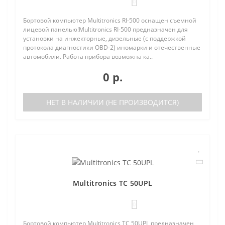
0
Бортовой компьютер Multitronics RI-500 оснащен съемной
лицевой панелью!Multitronics RI-500 предназначен для
установки на инжекторные, дизельные (с поддержкой
протокола диагностики OBD-2) иномарки и отечественные
автомобили. Работа прибора возможна ка..
0 р.
НЕТ В НАЛИЧИИ (НЕ ПРОИЗВОДИТСЯ)
Multitronics TC 50UPL
0
Бортовой компьютер Multitronics TC 50UPL предназначен