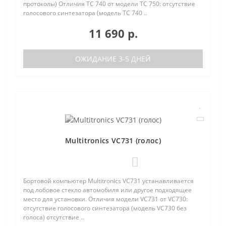
протоколы) Отличия TC 740 от модели TC 750: отсутствие
голосового синтезатора (модель TC 740 ..
11 690 р.
ОЖИДАНИЕ 3-5 ДНЕЙ
Multitronics VC731 (голос)
0
Бортовой компьютер Multitronics VC731 устанавливается
под лобовое стекло автомобиля или другое подходящее
место для установки. Отличия модели VC731 от VC730:
отсутствие голосового синтезатора (модель VC730 без
голоса) отсутствие ..