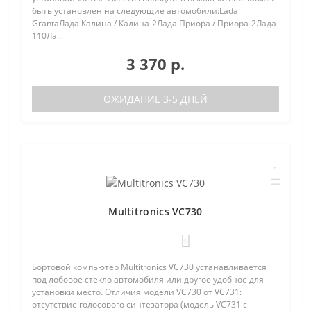
быть установлен на следующие автомобили:Lada
GrantaЛада Калина / Калина-2Лада Приора / Приора-2Лада
110Ла..
3 370 р.
ОЖИДАНИЕ 3-5 ДНЕЙ
Multitronics VC730
0
Бортовой компьютер Multitronics VC730 устанавливается
под лобовое стекло автомобиля или другое удобное для
установки место. Отличия модели VC730 от VC731:
отсутствие голосового синтезатора (модель VC731 с