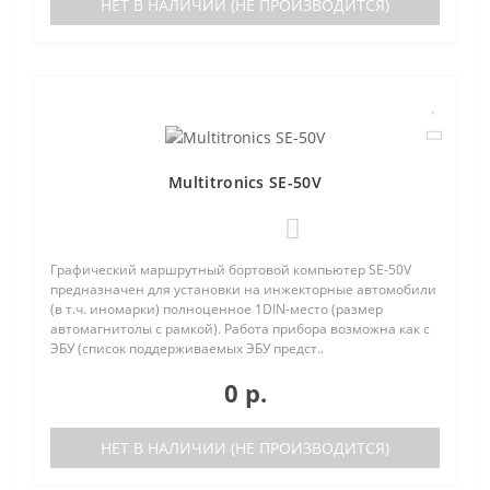
НЕТ В НАЛИЧИИ (НЕ ПРОИЗВОДИТСЯ)
Multitronics SE-50V
0
Графический маршрутный бортовой компьютер SE-50V
предназначен для установки на инжекторные автомобили
(в т.ч. иномарки) полноценное 1DIN-место (размер
автомагнитолы с рамкой). Работа прибора возможна как с
ЭБУ (список поддерживаемых ЭБУ предст..
0 р.
НЕТ В НАЛИЧИИ (НЕ ПРОИЗВОДИТСЯ)