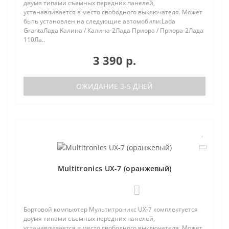
двумя типами съемных передних панелей,
устанавливается в место свободного выключателя. Может
быть установлен на следующие автомобили:Lada
GrantaЛада Калина / Калина-2Лада Приора / Приора-2Лада
110Ла..
3 390 р.
ОЖИДАНИЕ 3-5 ДНЕЙ
Multitronics UX-7 (оранжевый)
0
Бортовой компьютер Мультитроникс UX-7 комплектуется
двумя типами съемных передних панелей,
устанавливается в место свободного выключателя. Может