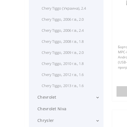
Chery Tiggo (Украина), 2.4
Chery Tiggo, 2006 г.в., 2.0
Chery Tiggo, 2006 г.в., 2.4
Chery Tiggo, 2008 г.в., 1.8
Борто
MPC-
Chery Tiggo, 2009 г.в., 2.0
Andro
(USB
Chery Tiggo, 2010 г.в., 1.8
прогр
Andro
Chery Tiggo, 2012 г.в., 1.6
Multi
диагн
Chery Tiggo, 2013 г.в., 1.6
Chevrolet
Chevrolet Aveo II, 2006 г.в.
Chevrolet Niva
Chevrolet Aveo, 2005 г.в., 1.4
Chrysler