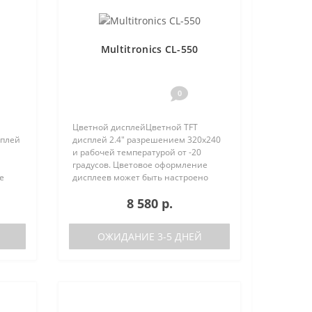
Multitronics CL-550
0
Цветной дисплейЦветной TFT
сплей
дисплей 2.4" разрешением 320х240
и рабочей температурой от -20
градусов. Цветовое оформление
е
дисплеев может быть настроено
но
пользователем индивидуально (по
8 580 р.
 (по
RGB каналам). Четыре
предустановленные цветовые
схемы с быстрым пер..
ОЖИДАНИЕ 3-5 ДНЕЙ