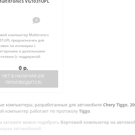
ultitronics VG1031UPL
0
вой компьютер Multitronics
31UPL предназначен для
новки на иномарки с
кторными и дизельными
ателями (с поддержкой
кола диагностики OBD-2) и
0 р.
ественные автомобили. Работа
ора возможна как с блоками
НЕТ В НАЛИЧИИ (НЕ
ления, так и на..
ПРОИЗВОДИТСЯ)
ые компьютеры, разработанные для автомобиля
Chery Tiggo, 200
ой компьютер работает по протоколу
Tiggo
.
м каталоге можно подобрать
бортовой компьютер на автомобиль
 марки автомобилей.