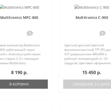
Multitronics MPC-800
Multitronics C-900
0
0
вой компьютер Multitronics
Цветной дисплей Цветной
800, работающий через
высококонтрастный TFT-IPS ди
ooth с Android устройствами
4.3" разрешением 480х800 и
ии старше 2.1) с помощью
рабочей температурой от -20
аммы Multitronics.
градусов. Цветовое оформлени
ущества Multitronics MPC-800
дисплеев может быть настрое
8 190 р.
15 450 р.
равнению с диагностическими
пользователем индивидуально
терами: Автономная работа..
RGB каналам). Четыре
предустановленные ц..
В КОРЗИНУ
ОЖИДАНИЕ 3-5 ДНЕЙ