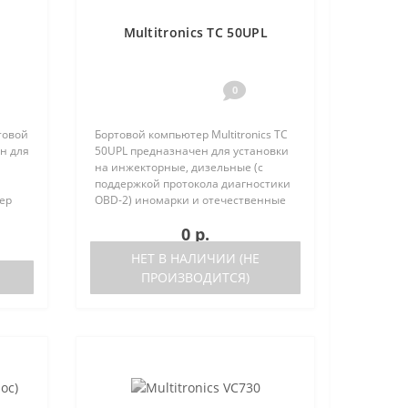
Multitronics TC 50UPL
0
товой
Бортовой компьютер Multitronics TC
н для
50UPL предназначен для установки
на инжекторные, дизельные (с
поддержкой протокола диагностики
ер
OBD-2) иномарки и отечественные
та
автомобили. Работа прибора
0 р.
писок
возможна как с блоками управления
(ЭБУ) различных машин, так ..
НЕТ В НАЛИЧИИ (НЕ
ПРОИЗВОДИТСЯ)