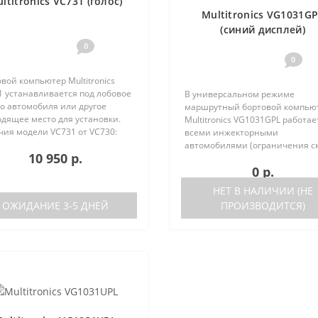
ltitronics VC731 (голос)
Multitronics VG1031G
(синий дисплей)
0
0
вой компьютер Multitronics
1 устанавливается под лобовое
В универсальном режиме
о автомобиля или другое
маршрутный бортовой компью
одящее место для установки.
Multitronics VG1031GPL работае
чия модели VC731 от VC730:
всеми инжекторными
ствие голосового синтезатора
автомобилями (ограничения с
10 950 р.
ль VC730 без голоса)
ниже). Маршрутный бортовой
0 р.
ствие ..
компьютер поддерживает бол
число оригинальных протокол
НЕТ В НАЛИЧИИ (НЕ
иномарок. Отличия р..
ОЖИДАНИЕ 3-5 ДНЕЙ
ПРОИЗВОДИТСЯ)