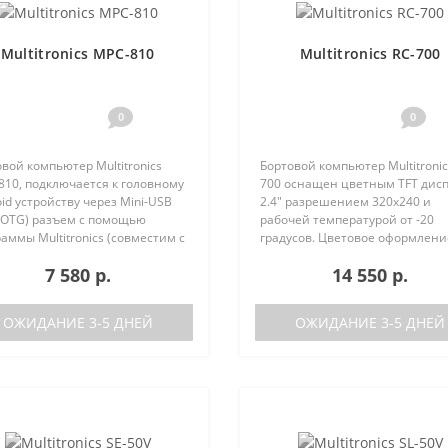
Multitronics MPC-810
Multitronics RC-700
0
0
вой компьютер Multitronics
Бортовой компьютер Multitronic
810, подключается к головному
700 оснащен цветным TFT дис
id устройству через Mini-USB
2.4" разрешением 320х240 и
-OTG) разъем с помощью
рабочей температурой от -20
аммы Multitronics (совместим с
градусов. Цветовое оформлени
id 6.0 и выше). Преимущества
дисплеев может быть настрое
7 580 р.
14 550 р.
tronics MPC-810 по сравнению с
пользователем индивидуально
остически..
RGB каналам). Четыре
предустановленн..
ОЖИДАНИЕ 3-5 ДНЕЙ
ОЖИДАНИЕ 3-5 ДНЕЙ