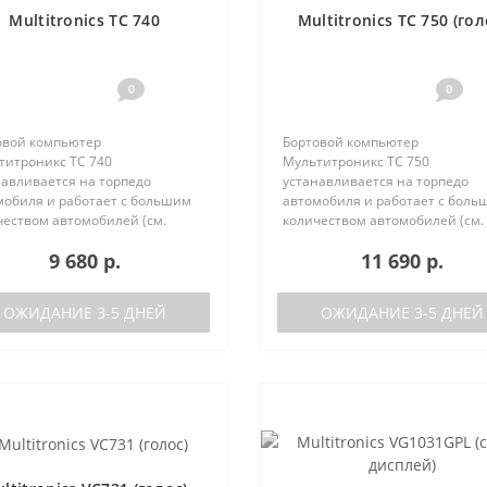
Multitronics TC 740
Multitronics TC 750 (гол
0
0
овой компьютер
Бортовой компьютер
титроникс TC 740
Мультитроникс TC 750
навливается на торпедо
устанавливается на торпедо
мобиля и работает с большим
автомобиля и работает с боль
чеством автомобилей (см.
количеством автомобилей (см.
ерживаемые протоколы)
поддерживаемые протоколы)
9 680 р.
11 690 р.
ия TC 740 от модели TC 750:
Отличия TC 740 от модели TC 7
ствие голосового синтезатора
отсутствие голосового синтеза
ль TC 750 с го..
(модель TC 740 ..
ОЖИДАНИЕ 3-5 ДНЕЙ
ОЖИДАНИЕ 3-5 ДНЕЙ