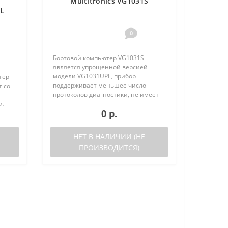
Multitronics VG1031S
PL
0
Бортовой компьютер VG1031S
является упрощенной версией
модели VG1031UPL, прибор
тер
поддерживает меньшее число
т со
протоколов диагностики, не имеет
голосового синтезатора и внешнего
м.
0 р.
датчика температуры. Отличия
VG1031S от VG1031UPL: отсутствует
ьшое
датчик в..
ов
НЕТ В НАЛИЧИИ (НЕ
ПРОИЗВОДИТСЯ)