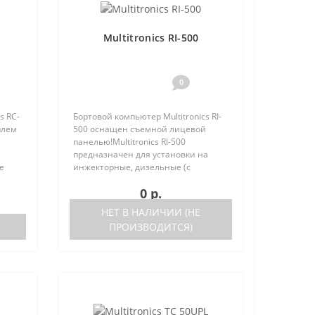
Multitronics RI-500
0
s RC-
Бортовой компьютер Multitronics RI-
плем
500 оснащен съемной лицевой
панелью!Multitronics RI-500
предназначен для установки на
е
инжекторные, дизельные (с
но
поддержкой протокола диагностики
0 р.
 (по
OBD-2) иномарки и отечественные
автомобили. Работа прибора
НЕТ В НАЛИЧИИ (НЕ
возможна ка..
ПРОИЗВОДИТСЯ)