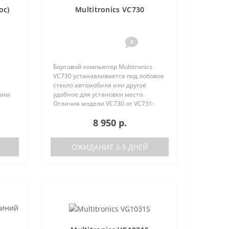
ос)
Multitronics VC730
0
Бортовой компьютер Multitronics
VC730 устанавливается под лобовое
стекло автомобиля или другое
шим
удобное для установки место.
Отличия модели VC730 от VC731:
отсутствие голосового синтезатора
8 950 р.
50:
(модель VC731 с голосом)
тора
поддерживаемые протоколы диаг..
ОЖИДАНИЕ 3-5 ДНЕЙ