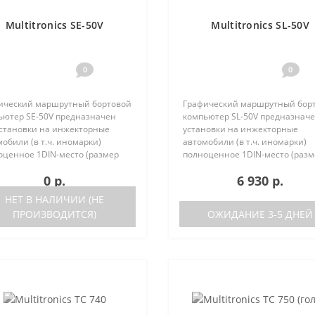
Multitronics SE-50V
Multitronics SL-50V
0
0
ический маршрутный бортовой
Графический маршрутный бор
ьютер SE-50V предназначен
компьютер SL-50V предназначе
установки на инжекторные
установки на инжекторные
обили (в т.ч. иномарки)
автомобили (в т.ч. иномарки)
оценное 1DIN-место (размер
полноценное 1DIN-место (разм
агнитолы с рамкой). Работа
автомагнитолы с рамкой). Рабо
0 р.
6 930 р.
ра возможна как с ЭБУ (список
прибора возможна как с ЭБУ (с
ерживаемых ЭБУ предст..
поддерживаемых ЭБУ предст..
НЕТ В НАЛИЧИИ (НЕ
ПРОИЗВОДИТСЯ)
ОЖИДАНИЕ 3-5 ДНЕЙ