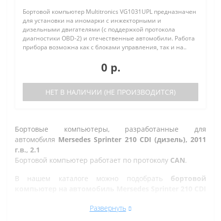
Бортовой компьютер Multitronics VG1031UPL предназначен
для установки на иномарки с инжекторными и
дизельными двигателями (с поддержкой протокола
диагностики OBD-2) и отечественные автомобили. Работа
прибора возможна как с блоками управления, так и на..
0 р.
НЕТ В НАЛИЧИИ (НЕ ПРОИЗВОДИТСЯ)
Бортовые компьютеры, разработанные для
автомобиля
Mersedes Sprinter 210 CDI (дизель), 2011
г.в., 2.1
Бортовой компьютер работает по протоколу
CAN
.
В нашем каталоге можно подобрать
бортовой
компьютер на автомобиль Mersedes Sprinter 210 CDI
(дизель), 2011 г.в., 2.1
, а так же на другие марки
Развернуть
автомобилей.