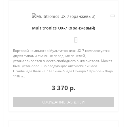
Multitronics UX-7 (оранжевый)
0
Бортовой компьютер Мультитроникс UX-7 комплектуется
двумя типами съемных передних панелей,
устанавливается в место свободного выключателя. Может
быть установлен на следующие автомобили:Lada
GrantaЛада Калина / Калина-2Лада Приора / Приора-2Лада
110Ла..
3 370 р.
ОЖИДАНИЕ 3-5 ДНЕЙ