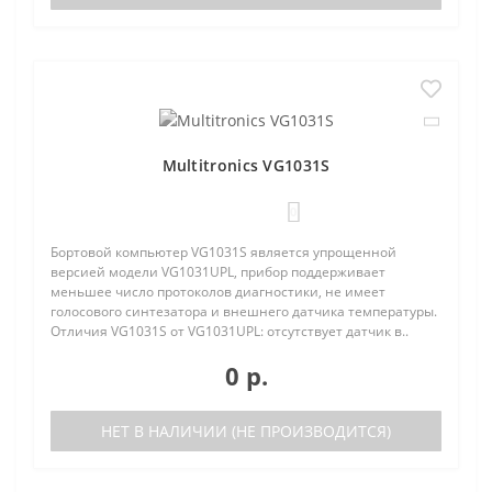
Multitronics VG1031S
0
Бортовой компьютер VG1031S является упрощенной
версией модели VG1031UPL, прибор поддерживает
меньшее число протоколов диагностики, не имеет
голосового синтезатора и внешнего датчика температуры.
Отличия VG1031S от VG1031UPL: отсутствует датчик в..
0 р.
НЕТ В НАЛИЧИИ (НЕ ПРОИЗВОДИТСЯ)