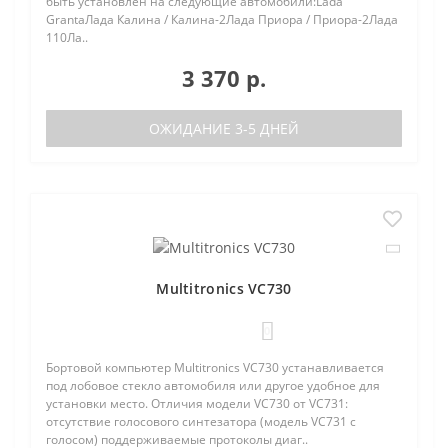
быть установлен на следующие автомобили:Lada
GrantaЛада Калина / Калина-2Лада Приора / Приора-2Лада
110Ла..
3 370 р.
ОЖИДАНИЕ 3-5 ДНЕЙ
Multitronics VC730
0
Бортовой компьютер Multitronics VC730 устанавливается
под лобовое стекло автомобиля или другое удобное для
установки место. Отличия модели VC730 от VC731:
отсутствие голосового синтезатора (модель VC731 с
голосом) поддерживаемые протоколы диаг..