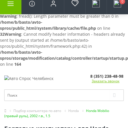
0
Warning
: fread(): Length parameter must be greater than 0 in
/home/b/basto/avto-
spros/public_html/system/library/cache/file.php
on line
32
Warning
: Cannot modify header information - headers already
sent by (output started at /home/b/basto/avto-
spros/public_html/system/framework.php:42) in
/home/b/basto/avto-
spros/storage/modification/catalog/controller/startup/startup.
on line
164
8 (351) 238-48-98
Заказать звонок
Подбор компьютера по авто
Honda
Honda Mobilio
(правый руль), 2002 г.в., 1.5